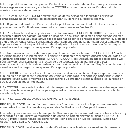
9.1.- La participación en esta promoción implica la aceptación de los/las participantes de sus
bases legales sin reservas y el criterio de EROSKI en cuanto a la resolución de cualquier
cuestión derivada de la misma.
9.2.- En caso de que EROSKI detecte que los datos personales facilitados por los/las
ganadores/as no son ciertos, estos/as perderán su derecho a recibir el premio.
9.3.- El periodo de reclamación de cualquier problema o eventualidad relacionado con la
presente promoción finalizará transcurrido un mes desde su finalización.
9.4.- Por el simple hecho de participar en esta promoción, EROSKI, S. COOP. se reserva el
derecho a utilizar el nombre, apellidos e imagen, en su caso, de los/as ganadores/as y los/as
suplentes en todas aquellas actividades relacionadas con los premios (esencialmente, a efectos
de que todos/todas los/las participantes sean conocedores de la identidad del/la ganador/a de
la promoción) con fines publicitarios o de divulgación, incluida su web, sin que éstos tengan
derecho a recibir pago o contraprestación alguna por ello.
9.5.- Todo usuario que decida participar en el sorteo, consiente que EROSKI, S.COOP., utilice
en el transcurso de la promoción, el nombre de usuario/a y el comentario/imagen y/o datos que
el usuario participante proporcione. EROSKI, S.COOP., los utilizará en sus redes sociales y/o
páginas web, esencialmente, a efectos de que todos/as los/las participantes sean
conocedores/as de la identidad del/de la ganador/a y verificar el sorteo. Ningún usuario tendrá
derecho a recibir pago o contraprestación alguna por ello.
9.6.- EROSKI se reserva el derecho a efectuar cambios en las bases legales que redunden en
el buen fin de la presente promoción así como a prorrogarla, acortarla y/o cancelarla cuando
concurra causa justa o motivos de fuerza mayor que impidan llevarla a término en la forma en
que recogen las presentes bases.
9.7.- EROSKI queda eximida de cualquier responsabilidad en el supuesto de existir algún error
en los datos facilitados por los propios agraciados que impidiera su identificación, contacto o
disfrute del premio.
9.8.- PROTECCIÓN DE DATOS DE CARACTER PERSONAL.
EROSKI, S. COOP. en ningún caso almacenará, una vez concluida la presente promoción y
entregados los premios, los datos personales facilitados por los/las participantes.
Los datos personales suministrados por los/las participantes serán tratados confidencialmente y
recopilados en un fichero automatizado de datos de carácter personal, siendo EROSKI, S.
COOP. titular y responsable de dicho fichero, con domicilio en Elorrio, Bizkaia, Barrio San
Agustín, s/n y con CIF.- F20033361.
EROSKI S. COOP. recaba los datos identificativos con la finalidad de gestionar la presente