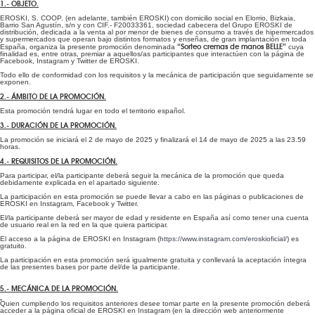
1.- OBJETO.
EROSKI, S. COOP. (en adelante, también EROSKI) con domicilio social en Elorrio, Bizkaia,
Barrio San Agustín, s/n y con CIF.- F20033361, sociedad cabecera del Grupo EROSKI de
distribución, dedicada a la venta al por menor de bienes de consumo a través de hipermercados
y supermercados que operan bajo distintos formatos y enseñas, de gran implantación en toda
“Sorteo cremas de manos BELLE”
España, organiza la presente promoción denominada
cuya
finalidad es, entre otras, premiar a aquellos/as participantes que interactúen con la página de
Facebook, Instagram y Twitter de EROSKI.
Todo ello de conformidad con los requisitos y la mecánica de participación que seguidamente se
exponen.
2.- ÁMBITO DE LA PROMOCIÓN.
Esta promoción tendrá lugar en todo el territorio español.
3.- DURACIÓN DE LA PROMOCIÓN.
La promoción se iniciará el 2 de mayo de 2025 y finalizará el 14 de mayo de 2025 a las 23.59
horas.
4.- REQUISITOS DE LA PROMOCIÓN.
Para participar, el/la participante deberá seguir la mecánica de la promoción que queda
debidamente explicada en el apartado siguiente.
La participación en esta promoción se puede llevar a cabo en las páginas o publicaciones de
EROSKI en Instagram, Facebook y Twitter.
El/la participante deberá ser mayor de edad y residente en España así como tener una cuenta
de usuario real en la red en la que quiera participar.
El acceso a la página de EROSKI en Instagram (
https://www.instagram.com/eroskioficial/
) es
gratuito.
La participación en esta promoción será igualmente gratuita y conllevará la aceptación íntegra
de las presentes bases por parte del/de la participante.
5.- MECÁNICA DE LA PROMOCIÓN.
Quien cumpliendo los requisitos anteriores desee tomar parte en la presente promoción deberá
acceder a la página oficial de EROSKI en Instagram (en la dirección web anteriormente