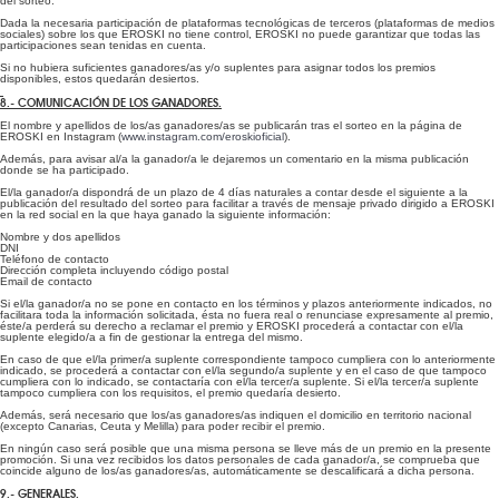
del sorteo.
Dada la necesaria participación de plataformas tecnológicas de terceros (plataformas de medios
sociales) sobre los que EROSKI no tiene control, EROSKI no puede garantizar que todas las
participaciones sean tenidas en cuenta.
Si no hubiera suficientes ganadores/as y/o suplentes para asignar todos los premios
disponibles, estos quedarán desiertos.
8.- COMUNICACIÓN DE LOS GANADORES.
El nombre y apellidos de los/as ganadores/as se publicarán tras el sorteo en la página de
EROSKI en Instagram (
www.instagram.com/eroskioficial
).
Además, para avisar al/a la ganador/a le dejaremos un comentario en la misma publicación
donde se ha participado.
El/la ganador/a dispondrá de un plazo de 4 días naturales a contar desde el siguiente a la
publicación del resultado del sorteo para facilitar a través de mensaje privado dirigido a EROSKI
en la red social en la que haya ganado la siguiente información:
Nombre y dos apellidos
DNI
Teléfono de contacto
Dirección completa incluyendo código postal
Email de contacto
Si el/la ganador/a no se pone en contacto en los términos y plazos anteriormente indicados, no
facilitara toda la información solicitada, ésta no fuera real o renunciase expresamente al premio,
éste/a perderá su derecho a reclamar el premio y EROSKI procederá a contactar con el/la
suplente elegido/a a fin de gestionar la entrega del mismo.
En caso de que el/la primer/a suplente correspondiente tampoco cumpliera con lo anteriormente
indicado, se procederá a contactar con el/la segundo/a suplente y en el caso de que tampoco
cumpliera con lo indicado, se contactaría con el/la tercer/a suplente. Si el/la tercer/a suplente
tampoco cumpliera con los requisitos, el premio quedaría desierto.
Además, será necesario que los/as ganadores/as indiquen el domicilio en territorio nacional
(excepto Canarias, Ceuta y Melilla) para poder recibir el premio.
En ningún caso será posible que una misma persona se lleve más de un premio en la presente
promoción. Si una vez recibidos los datos personales de cada ganador/a, se comprueba que
coincide alguno de los/as ganadores/as, automáticamente se descalificará a dicha persona.
9.- GENERALES.