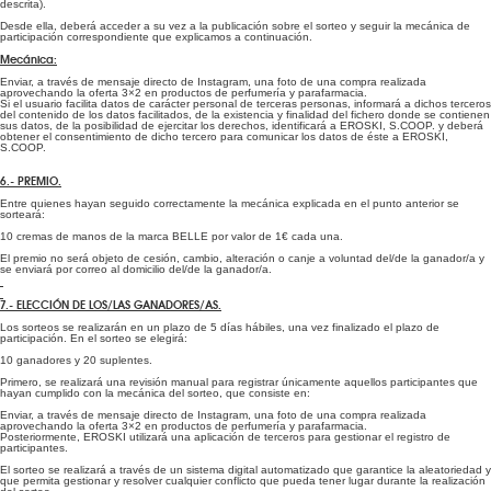
descrita).
Desde ella, deberá acceder a su vez a la publicación sobre el sorteo y seguir la mecánica de
participación correspondiente que explicamos a continuación.
Mecánica:
Enviar, a través de mensaje directo de Instagram, una foto de una compra realizada
aprovechando la oferta 3×2 en productos de perfumería y parafarmacia.
Si el usuario facilita datos de carácter personal de terceras personas, informará a dichos terceros
del contenido de los datos facilitados, de la existencia y finalidad del fichero donde se contienen
sus datos, de la posibilidad de ejercitar los derechos, identificará a EROSKI, S.COOP. y deberá
obtener el consentimiento de dicho tercero para comunicar los datos de éste a EROSKI,
S.COOP.
6.- PREMIO.
Entre quienes hayan seguido correctamente la mecánica explicada en el punto anterior se
sorteará:
10 cremas de manos de la marca BELLE por valor de 1€ cada una.
El premio no será objeto de cesión, cambio, alteración o canje a voluntad del/de la ganador/a y
se enviará por correo al domicilio del/de la ganador/a.
7.- ELECCIÓN DE LOS/LAS GANADORES/AS.
Los sorteos se realizarán en un plazo de 5 días hábiles, una vez finalizado el plazo de
participación. En el sorteo se elegirá:
10 ganadores y 20 suplentes.
Primero, se realizará una revisión manual para registrar únicamente aquellos participantes que
hayan cumplido con la mecánica del sorteo, que consiste en:
Enviar, a través de mensaje directo de Instagram, una foto de una compra realizada
aprovechando la oferta 3×2 en productos de perfumería y parafarmacia.
Posteriormente, EROSKI utilizará una aplicación de terceros para gestionar el registro de
participantes.
El sorteo se realizará a través de un sistema digital automatizado que garantice la aleatoriedad y
que permita gestionar y resolver cualquier conflicto que pueda tener lugar durante la realización