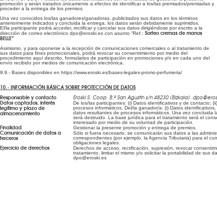
promoción y serán tratados únicamente a efectos de identificar a los/las premiados/premiadas y
proceder a la entrega de los premios.
Una vez conocidos los/las ganadores/ganadoras, publicitados sus datos en los términos
anteriormente indicados y concluida la entrega, los datos serán debidamente suprimidos.
El/la participante podrá acceder, rectificar y cancelar sus datos dirigiéndose por escrito a la
Sorteo cremas de manos
dirección de correo electrónico dpo@eroski.es con asunto “Ref.:
BELLE”
Asimismo, y para oponerse a la recepción de comunicaciones comerciales o al tratamiento de
sus datos para fines promocionales, podrá revocar su consentimiento por medio del
procedimiento aquí descrito, formularios de participación en promociones y/o en cada uno del
envío recibido por medios de comunicación electrónica.
9.9.- Bases disponibles en https://www.eroski.es/bases-legales-promo-perfumeria/
10.- INFORMACIÓN BÁSICA SOBRE PROTECCIÓN DE DATOS
Responsable y contacto
Eroski S. Coop. B.º San Agustín s/n 48230 (Bizkaia). dpo@eros
Datos captados, interés
De los/las participantes: (i) Datos identificativos y de contacto; (i
legítimo y plazo de
procesos informáticos. Del/la ganador/a: (i) Datos identificativos,
almacenamiento
datos resultantes de procesos informáticos. Una vez concluida la
será destruido. La base jurídica para el tratamiento será el con
interesado por medio de su voluntad de participación.
Finalidad
Gestionar la presente promoción y entrega de premios.
Comunicación de datos a
Sólo si fuera necesario, se comunicarán sus datos a las adminis
terceros
correspondientes (por ejemplo, la Agencia Tributaria) para el cu
obligaciones legales.
Ejercicio de derechos
Derechos de acceso, rectificación, supresión, revocar consenti
tratamiento, limitar el mismo y/o solicitar la portabilidad de sus d
dpo@eroski.es