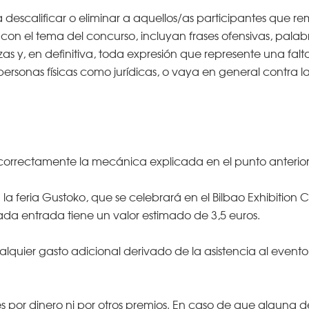
a descalificar o eliminar a aquellos/as participantes que 
on el tema del concurso, incluyan frases ofensivas, palab
as y, en definitiva, toda expresión que represente una falt
personas físicas como jurídicas, o vaya en general contra la
orrectamente la mecánica explicada en el punto anterior 
a feria Gustoko, que se celebrará en el Bilbao Exhibition Ce
da entrada tiene un valor estimado de 3,5 euros.
 cualquier gasto adicional derivado de la asistencia al event
s por dinero ni por otros premios. En caso de que alguna 