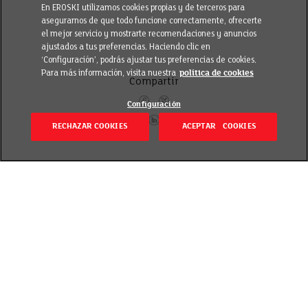
En EROSKI utilizamos cookies propias y de terceros para
asegurarnos de que todo funcione correctamente, ofrecerte
el mejor servicio y mostrarte recomendaciones y anuncios
ajustados a tus preferencias. Haciendo clic en
‘Configuración’, podrás ajustar tus preferencias de cookies.
Para más información, visita nuestra
política de cookies
Compartir
Configuración
RECHAZAR COOKIES
ACEPTAR COOKIES
Itzuli
Revisado el 8 September 2021
Zuztarretatik puntetaraino. Xanpua, olioa… zure