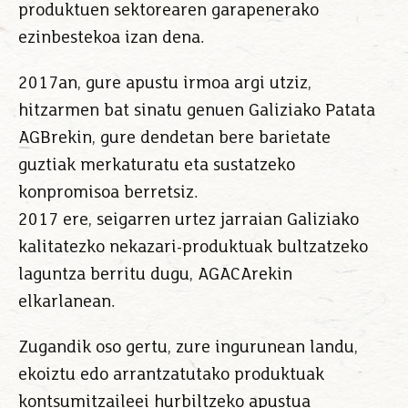
produktuen sektorearen garapenerako
ezinbestekoa izan dena.
2017an, gure apustu irmoa argi utziz,
hitzarmen bat sinatu genuen Galiziako Patata
AGBrekin, gure dendetan bere barietate
guztiak merkaturatu eta sustatzeko
konpromisoa berretsiz.
2017 ere, seigarren urtez jarraian Galiziako
kalitatezko nekazari-produktuak bultzatzeko
laguntza berritu dugu, AGACArekin
elkarlanean.
Zugandik oso gertu, zure ingurunean landu,
ekoiztu edo arrantzatutako produktuak
kontsumitzaileei hurbiltzeko apustua