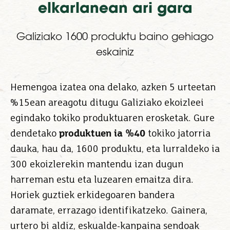
elkarlanean ari gara
Galiziako 1600 produktu baino gehiago
eskainiz
Hemengoa izatea ona delako, azken 5 urteetan
%15ean areagotu ditugu Galiziako ekoizleei
egindako tokiko produktuaren erosketak. Gure
dendetako
produktuen ia %40
tokiko jatorria
dauka, hau da, 1600 produktu, eta lurraldeko ia
300 ekoizlerekin mantendu izan dugun
harreman estu eta luzearen emaitza dira.
Horiek guztiek erkidegoaren bandera
daramate, errazago identifikatzeko. Gainera,
urtero bi aldiz, eskualde-kanpaina sendoak