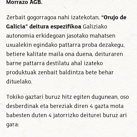
Morrazo AGB.
Zerbait gogorragoa nahi izatekotan,
“Orujo de
Galicia” deitura espezifikoa
Galiziako
autonomia erkidegoan jasotako mahatsen
uxualekin egindako pattarra proba dezakegu,
betiere kalitate maila ona duena, deituraren
barne pattarra destilatu ahal izateko
produktuak zenbait baldintza bete behar
dituelako.
Tokiko gaztari buruz hitz egiten dugunean, oso
desberdinak eta bereziak diren 4 gazta mota
babesten duten 4 jatorrizko deiturei buruz ari
gara: