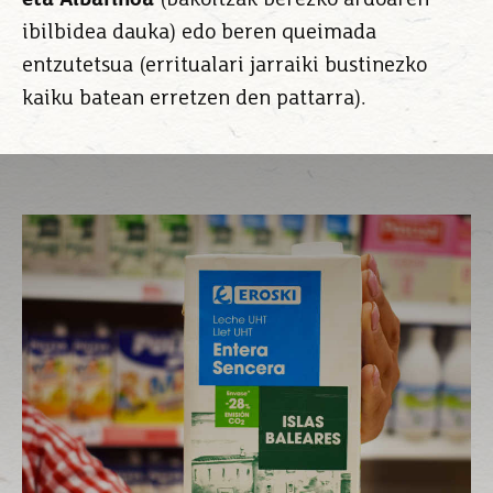
eta Albariñoa
(bakoitzak berezko ardoaren
ibilbidea dauka) edo beren queimada
entzutetsua (erritualari jarraiki bustinezko
kaiku batean erretzen den pattarra).