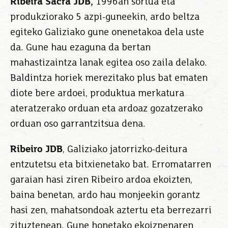
Ribeira Sacra JDB
,
1996an sortua eta
produkziorako 5 azpi-guneekin, ardo beltza
egiteko Galiziako gune onenetakoa dela uste
da. Gune hau ezaguna da bertan
mahastizaintza lanak egitea oso zaila delako.
Baldintza horiek merezitako plus bat ematen
diote bere ardoei, produktua merkatura
ateratzerako orduan eta ardoaz gozatzerako
orduan oso garrantzitsua dena.
Ribeiro JDB
, Galiziako jatorrizko-deitura
entzutetsu eta bitxienetako bat. Erromatarren
garaian hasi ziren Ribeiro ardoa ekoizten,
baina benetan, ardo hau monjeekin gorantz
hasi zen, mahatsondoak aztertu eta berrezarri
zituztenean. Gune honetako ekoizpenaren