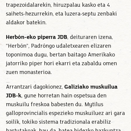
trapezoidalarekin, hiruzpalau kasko eta 4
saihets-hezurrekin, eta luzera-septu zenbaki
aldakor batekin.
Herbón-eko piperra JDB
, deituraren izena,
“Herbón”, Padróngo udaletxearen elizaren
toponimoa dugu, bertan baitago Amerikako
jatorriko piper hori ekarri eta zabaldu omen
zuen monasterioa.
Arrantzari dagokionez,
Galiziako muskuilua
JDB-k
, gune horretan hain ospetsua den
muskuilu freskoa babesten du. Mytilus
galloprovincialis espezieko muskuiluez ari gara
soilik, tokiko sistema tradizionala erabiliz
hartutakoak, hau da, batea bidezko hazkuntza