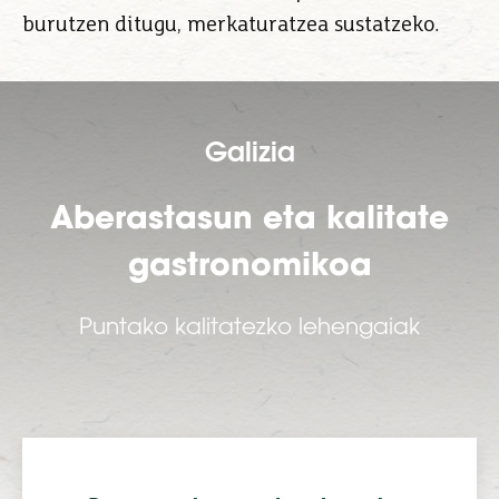
burutzen ditugu, merkaturatzea sustatzeko.
Galizia
Aberastasun eta kalitate
gastronomikoa
Puntako kalitatezko lehengaiak