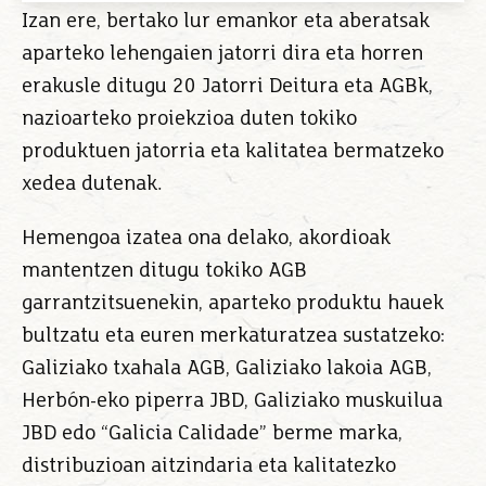
Izan ere, bertako lur emankor eta aberatsak
aparteko lehengaien jatorri dira eta horren
erakusle ditugu 20 Jatorri Deitura eta AGBk,
nazioarteko proiekzioa duten tokiko
produktuen jatorria eta kalitatea bermatzeko
xedea dutenak.
Hemengoa izatea ona delako, akordioak
mantentzen ditugu tokiko AGB
garrantzitsuenekin, aparteko produktu hauek
bultzatu eta euren merkaturatzea sustatzeko:
Galiziako txahala AGB, Galiziako lakoia AGB,
Herbón-eko piperra JBD, Galiziako muskuilua
JBD edo “Galicia Calidade” berme marka,
distribuzioan aitzindaria eta kalitatezko