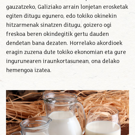
gauzatzeko, Galiziako arrain lonjetan erosketak
egiten ditugu egunero, edo tokiko okinekin
hitzarmenak sinatzen ditugu, goizero ogi
freskoa beren okindegitik gertu dauden
dendetan bana dezaten. Horrelako akordioek
eragin zuzena dute tokiko ekonomian eta gure
ingurunearen iraunkortasunean, ona delako
hemengoa izatea.