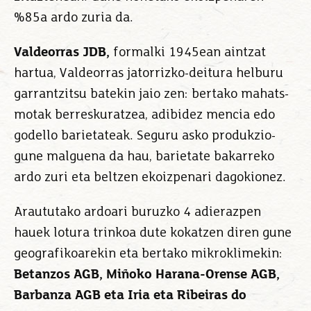
%85a ardo zuria da.
Valdeorras JDB
,
formalki 1945ean aintzat
hartua, Valdeorras jatorrizko-deitura helburu
garrantzitsu batekin jaio zen: bertako mahats-
motak berreskuratzea, adibidez mencia edo
godello barietateak. Seguru asko produkzio-
gune malguena da hau, barietate bakarreko
ardo zuri eta beltzen ekoizpenari dagokionez.
Araututako ardoari buruzko 4 adierazpen
hauek lotura trinkoa dute kokatzen diren gune
geografikoarekin eta bertako mikroklimekin:
Betanzos AGB, Miñoko Harana-Orense AGB,
Barbanza AGB eta Iria eta Ribeiras do