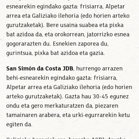
esnearekin egindako gazta: frisiarra, Alpetar
arrea eta Galiziako ilehoria (edo horien arteko
gurutzaketak). Bere usaina suabea eta pixka
bat azidoa da, eta orokorrean, jatorrizko esnea
gogorarazten du. Esnekien zaporea du,
gurintsua, pixka bat azidoa eta gazia.
San Simón da Costa JDB
, hurrengo arrazen
behi-esnearekin egindako gazta: frisiarra,
Alpetar arrea eta Galiziako ilehoria (edo horien
arteko gurutzaketak). Gazta hau 30-45 egunez
ondu eta gero merkaturatzen da, piezaren
tamainaren arabera, eta urki-egurrarekin ketu
egiten da.