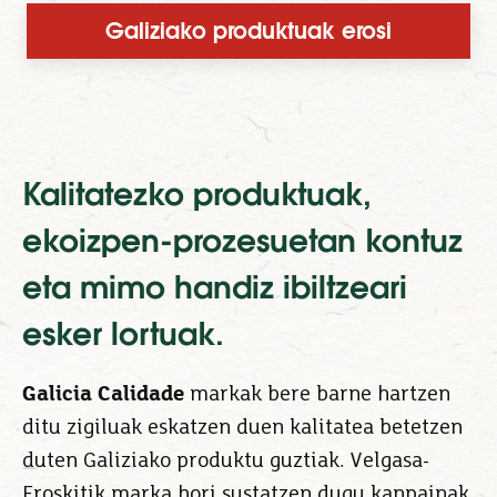
Galiziako produktuak erosi
Kalitatezko produktuak,
ekoizpen-prozesuetan kontuz
eta mimo handiz ibiltzeari
esker lortuak.
Galicia Calidade
markak bere barne hartzen
ditu zigiluak eskatzen duen kalitatea betetzen
duten Galiziako produktu guztiak. Velgasa-
Eroskitik marka hori sustatzen dugu kanpainak