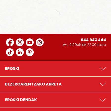
944 943 444
A-L 9:00etatik 22:00etara
EROSKI
BEZEROARENTZAKO ARRETA
EROSKI DENDAK