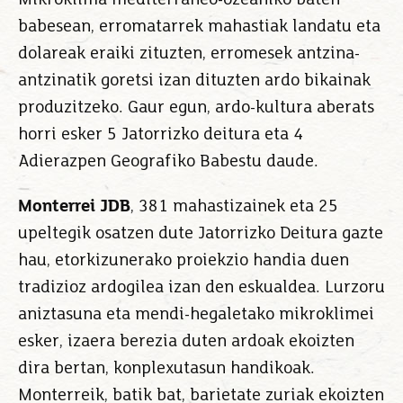
babesean, erromatarrek mahastiak landatu eta
dolareak eraiki zituzten, erromesek antzina-
antzinatik goretsi izan dituzten ardo bikainak
produzitzeko. Gaur egun, ardo-kultura aberats
horri esker 5 Jatorrizko deitura eta 4
Adierazpen Geografiko Babestu daude.
Monterrei JDB
, 381 mahastizainek eta 25
upeltegik osatzen dute Jatorrizko Deitura gazte
hau, etorkizunerako proiekzio handia duen
tradizioz ardogilea izan den eskualdea. Lurzoru
aniztasuna eta mendi-hegaletako mikroklimei
esker, izaera berezia duten ardoak ekoizten
dira bertan, konplexutasun handikoak.
Monterreik, batik bat, barietate zuriak ekoizten