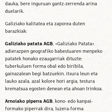
dauka, bere inguruan gantz-zerrenda arina
duelarik.
Galiziako kalitatea eta zaporea duten
barazkiak:
Galiziako patata AGB
, «Galiziako Patata»
adierazpen geografiko babestuaren menpeko
patatek honako ezaugarriak dituzte:
tuberkuluen forma obal edo biribila,
gainazalean begi batzuekin, itxura leun eta
lauko azala, azal kolore hori argia, testura
krematsua egosten denean eta ahoan trinkoa.
Arnoiako piperra AGB
, kono- edo kanpai-
formako piperrak dira, luzera-forma