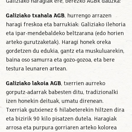
Galiziako haragiak ere, berezko AGBk dauzka:
Galiziako txahala AGB
, hurrengo arrazen
haragi freskoa eta barrukiak: Galiziako ilehoria
eta ipar-mendebaldeko beltzarana (edo horien
arteko gurutzaketak). Haragi honek oreka
gordetzen du edukia, gantz eta muskuluarekin,
baina oso samurra eta gozo-gozoa, eta bere
testura leunaren artean.
Galiziako lakoia AGB
, txerrien aurreko
gorputz-adarrak babesten ditu, tradizionalki
izen honekin deituak, umatu direnean.
Txerriak gutxienez 6 hilabeterekin hiltzen dira
eta bizirik 90 kilo pisatzen dutela. Haragiak
arrosa eta purpura gorriaren arteko kolorea