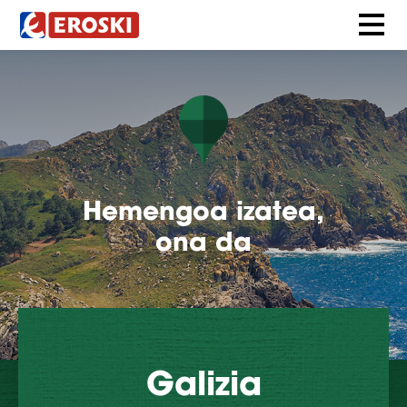
Hemengoa izatea,
ona da
Galizia