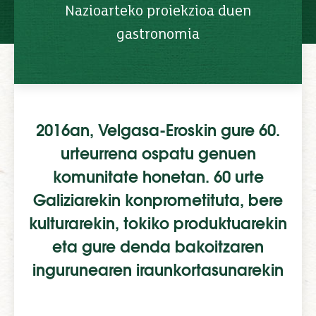
Nazioarteko proiekzioa duen
gastronomia
2016an, Velgasa-Eroskin gure 60.
urteurrena ospatu genuen
komunitate honetan. 60 urte
Galiziarekin konprometituta, bere
kulturarekin, tokiko produktuarekin
eta gure denda bakoitzaren
ingurunearen iraunkortasunarekin