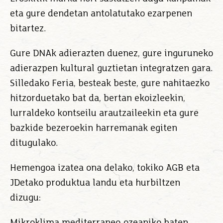
eta gure dendetan antolatutako ezarpenen
bitartez.
Gure DNAk adierazten duenez, gure inguruneko
adierazpen kultural guztietan integratzen gara.
Silledako Feria, besteak beste, gure nahitaezko
hitzorduetako bat da, bertan ekoizleekin,
lurraldeko kontseilu arautzaileekin eta gure
bazkide bezeroekin harremanak egiten
ditugulako.
Hemengoa izatea ona delako, tokiko AGB eta
JDetako produktua landu eta hurbiltzen
dizugu:
Mikroklima mediterraneo-ozeaniko baten