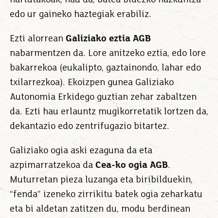
edo ur gaineko haztegiak erabiliz.
Ezti alorrean
Galiziako eztia AGB
nabarmentzen da. Lore anitzeko eztia, edo lore
bakarrekoa (eukalipto, gaztainondo, lahar edo
txilarrezkoa). Ekoizpen gunea Galiziako
Autonomia Erkidego guztian zehar zabaltzen
da. Ezti hau erlauntz mugikorretatik lortzen da,
dekantazio edo zentrifugazio bitartez.
Galiziako ogia aski ezaguna da eta
azpimarratzekoa da
Cea-ko ogia AGB
.
Muturretan pieza luzanga eta biribilduekin,
“fenda” izeneko zirrikitu batek ogia zeharkatu
eta bi aldetan zatitzen du, modu berdinean