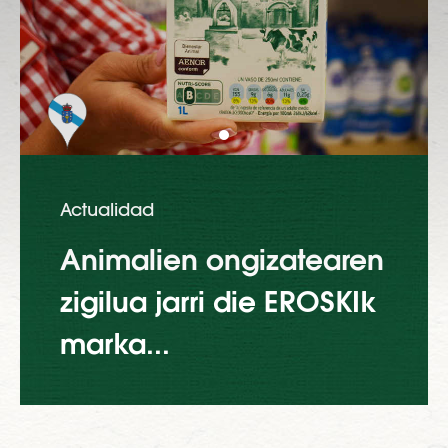
Actualidad
Animalien ongizatearen
zigilua jarri die EROSKIk
marka...