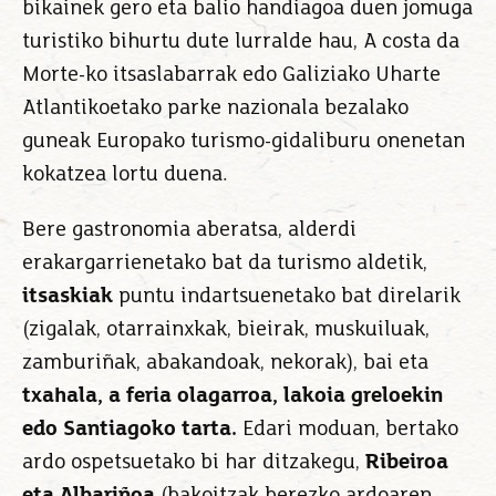
bikainek gero eta balio handiagoa duen jomuga
turistiko bihurtu dute lurralde hau, A costa da
Morte-ko itsaslabarrak edo Galiziako Uharte
Atlantikoetako parke nazionala bezalako
guneak Europako turismo-gidaliburu onenetan
kokatzea lortu duena.
Bere gastronomia aberatsa, alderdi
erakargarrienetako bat da turismo aldetik,
itsaskiak
puntu indartsuenetako bat direlarik
(zigalak, otarrainxkak, bieirak, muskuiluak,
zamburiñak, abakandoak, nekorak), bai eta
txahala, a feria olagarroa, lakoia greloekin
edo Santiagoko tarta.
Edari moduan, bertako
ardo ospetsuetako bi har ditzakegu,
Ribeiroa