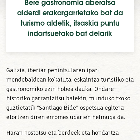
Bere gastronomia aberatsa
alderdi erakargarrietako bat da
turismo aldetik, itsaskia puntu
indartsuetako bat delarik
Galizia, iberiar penintsularen ipar-
mendebaldean kokatuta, eskaintza turistiko eta
gastronomiko ezin hobea dauka. Ondare
historiko garrantzitsu batekin, munduko txoko
guztietatik “Santiago Bide” ospetsua egitera
etortzen diren erromes ugarien helmuga da.
Haran hostotsu eta berdeek eta hondartza