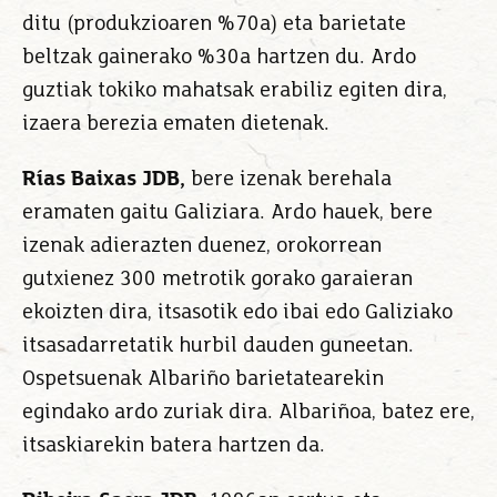
ditu (produkzioaren %70a) eta barietate
beltzak gainerako %30a hartzen du. Ardo
guztiak tokiko mahatsak erabiliz egiten dira,
izaera berezia ematen dietenak.
Rías Baixas JDB
,
bere izenak berehala
eramaten gaitu Galiziara. Ardo hauek, bere
izenak adierazten duenez, orokorrean
gutxienez 300 metrotik gorako garaieran
ekoizten dira, itsasotik edo ibai edo Galiziako
itsasadarretatik hurbil dauden guneetan.
Ospetsuenak Albariño barietatearekin
egindako ardo zuriak dira. Albariñoa, batez ere,
itsaskiarekin batera hartzen da.