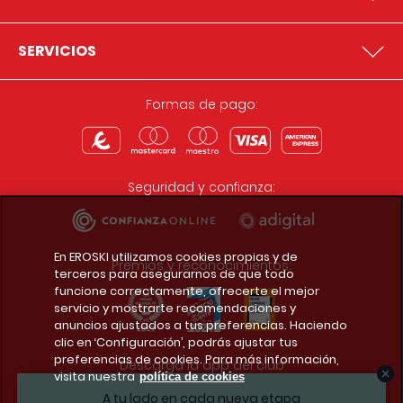
SERVICIOS
Formas de pago:
Seguridad y confianza:
En EROSKI utilizamos cookies propias y de
Premios y reconocimientos:
terceros para asegurarnos de que todo
funcione correctamente, ofrecerte el mejor
servicio y mostrarte recomendaciones y
anuncios ajustados a tus preferencias. Haciendo
clic en ‘Configuración’, podrás ajustar tus
preferencias de cookies. Para más información,
Descarga la app del club
visita nuestra
política de cookies
A tu lado en cada nueva etapa