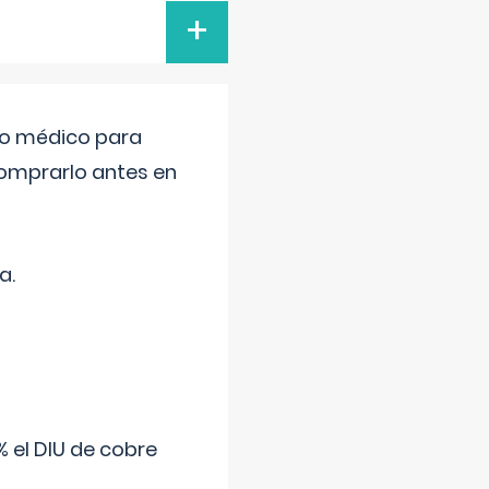
+
tro médico para
comprarlo antes en
a.
 el DIU de cobre