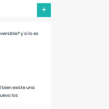
+
rsible? y si lo es
í bien existe una
uevo los