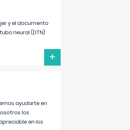
ujer y el documento
 tubo neural (DTN)
+
aremos ayudarte en
nosotros los
preciable en los