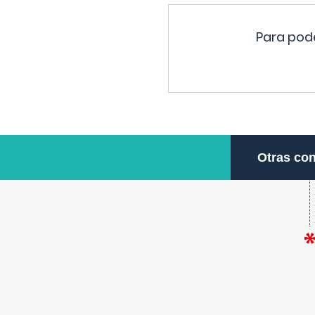
Para pode
Otras con