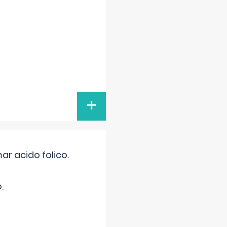
+
r acido folico.
.