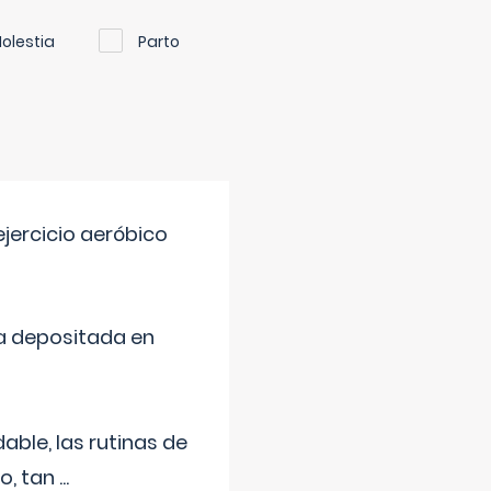
olestia
Parto
jercicio aeróbico
a depositada en
ble, las rutinas de
o, tan
...