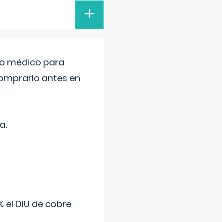
+
tro médico para
comprarlo antes en
a.
 el DIU de cobre