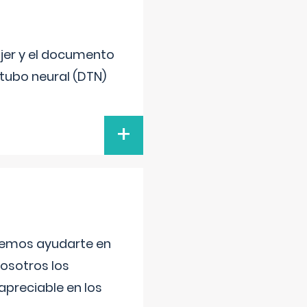
ujer y el documento
 tubo neural (DTN)
+
aremos ayudarte en
nosotros los
preciable en los