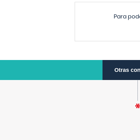
Para pode
Otras con