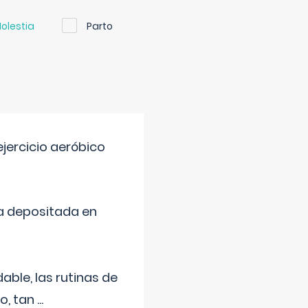
olestia
Parto
jercicio aeróbico
a depositada en
ble, las rutinas de
o, tan
...