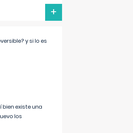
+
rsible? y si lo es
í bien existe una
uevo los