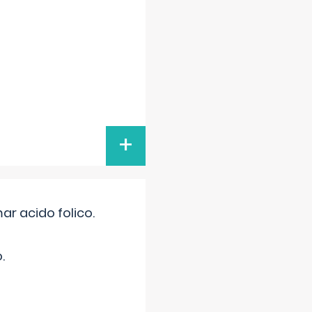
+
r acido folico.
.