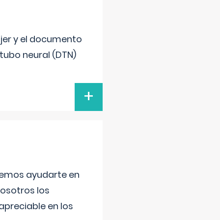
ujer y el documento
 tubo neural (DTN)
+
aremos ayudarte en
nosotros los
preciable en los