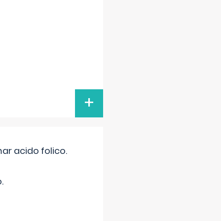
+
r acido folico.
.