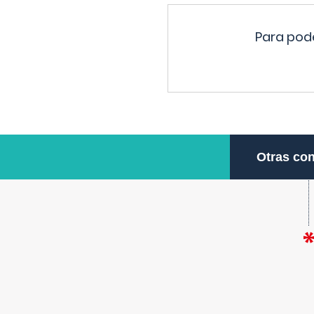
Para pode
Otras con