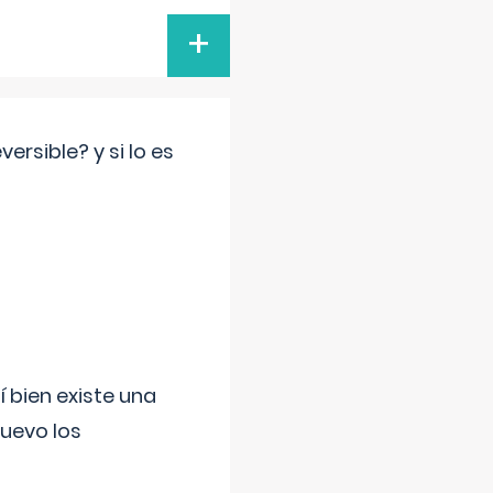
+
rsible? y si lo es
í bien existe una
uevo los