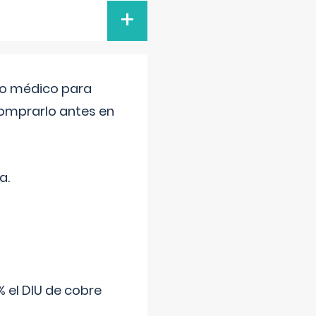
+
tro médico para
comprarlo antes en
a.
 el DIU de cobre