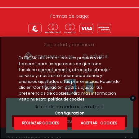
Formas de pago:
Seguridad y confianza:
En EROSKI utilizamos cookies propias y de
terceros para asegurarnos de que todo
funcione correctamente, ofrecerte el mejor
Premios y reconocimientos:
servicio y mostrarte recomendaciones y
anuncios ajustados a tus preferencias. Haciendo
clic en ‘Configuración’, podrás ajustar tus
preferencias de cookies. Para más información,
visita nuestra
política de cookies
Descarga la app del club
A tu lado en cada nueva etapa
Configuración
¿Te apuntas?
RECHAZAR COOKIES
ACEPTAR COOKIES
Condiciones legales