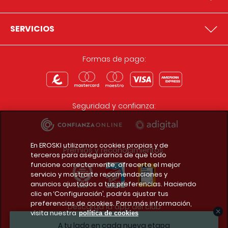
SERVICIOS
Formas de pago:
Seguridad y confianza:
En EROSKI utilizamos cookies propias y de
Premios y reconocimientos:
terceros para asegurarnos de que todo
funcione correctamente, ofrecerte el mejor
servicio y mostrarte recomendaciones y
anuncios ajustados a tus preferencias. Haciendo
clic en ‘Configuración’, podrás ajustar tus
preferencias de cookies. Para más información,
Descarga la app del club
visita nuestra
política de cookies
A tu lado en cada nueva etapa