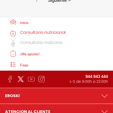
1
Siguiente >
Inicio
Consultorio nutricional
Consultorio matrona
¡Me apunto!
Faqs
944 943 444
L-S de 9:00h a 22:00h
EROSKI
ATENCION AL CLIENTE