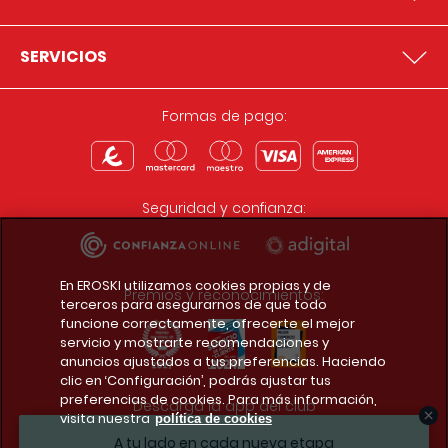
SERVICIOS
Formas de pago:
Seguridad y confianza:
En EROSKI utilizamos cookies propias y de
Premios y reconocimientos:
terceros para asegurarnos de que todo
funcione correctamente, ofrecerte el mejor
servicio y mostrarte recomendaciones y
anuncios ajustados a tus preferencias. Haciendo
clic en ‘Configuración’, podrás ajustar tus
preferencias de cookies. Para más información,
Descarga la app del club
visita nuestra
política de cookies
A tu lado en cada nueva etapa