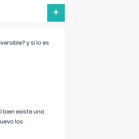
+
rsible? y si lo es
í bien existe una
uevo los