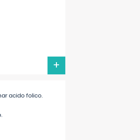
+
r acido folico.
.