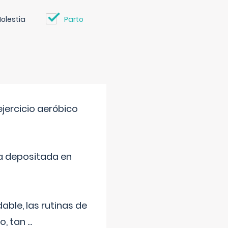
olestia
Parto
jercicio aeróbico
a depositada en
ble, las rutinas de
o, tan
...