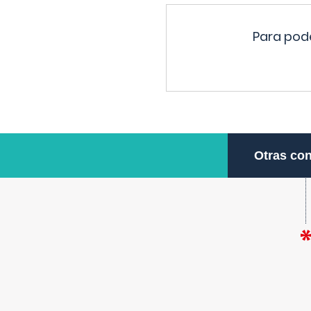
Para pode
Otras con