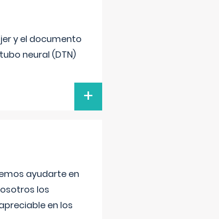
ujer y el documento
 tubo neural (DTN)
+
aremos ayudarte en
nosotros los
preciable en los