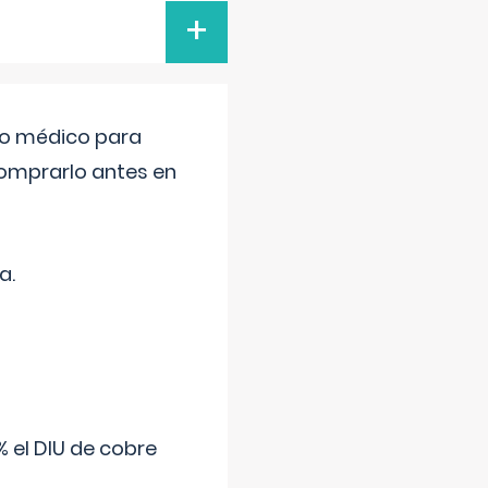
+
tro médico para
comprarlo antes en
a.
 el DIU de cobre