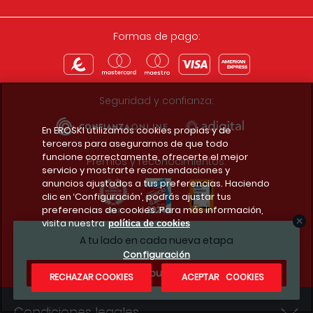
Formas de pago:
Seguridad y confianza:
En EROSKI utilizamos cookies propias y de
terceros para asegurarnos de que todo
funcione correctamente, ofrecerte el mejor
Premios y reconocimientos:
servicio y mostrarte recomendaciones y
anuncios ajustados a tus preferencias. Haciendo
clic en ‘Configuración’, podrás ajustar tus
preferencias de cookies. Para más información,
visita nuestra
política de cookies
Descarga la app del club
A tu lado en cada nueva etapa
Configuración
¿Te apuntas?
RECHAZAR COOKIES
ACEPTAR COOKIES
Condiciones legales