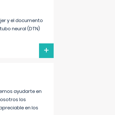
ujer y el documento
 tubo neural (DTN)
+
aremos ayudarte en
nosotros los
preciable en los