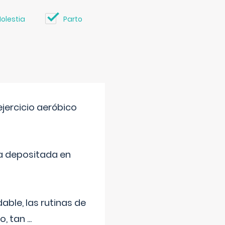
olestia
Parto
jercicio aeróbico
a depositada en
ble, las rutinas de
o, tan
...