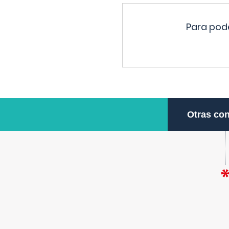
Para pode
Otras con