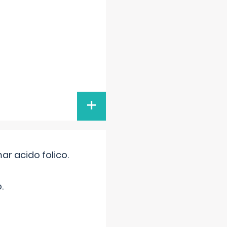
+
r acido folico.
.