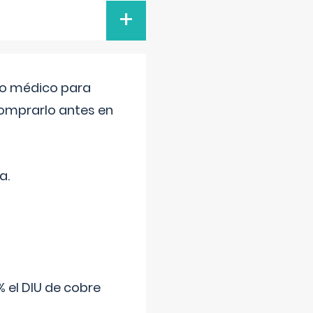
+
tro médico para
comprarlo antes en
a.
 el DIU de cobre