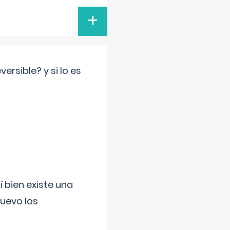
+
rsible? y si lo es
í bien existe una
uevo los