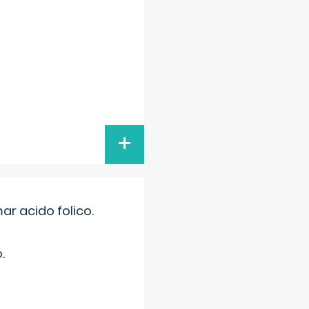
+
r acido folico.
.