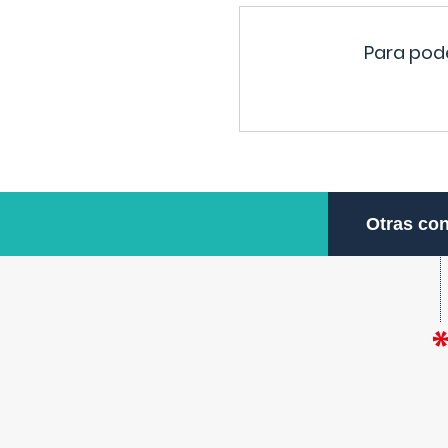
Para pode
Otras con