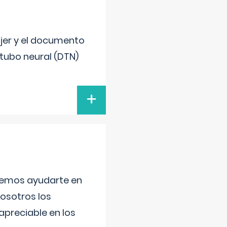
ujer y el documento
 tubo neural (DTN)
+
aremos ayudarte en
nosotros los
preciable en los