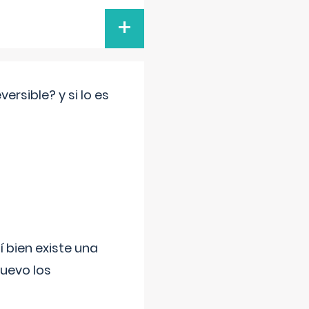
+
rsible? y si lo es
í bien existe una
uevo los