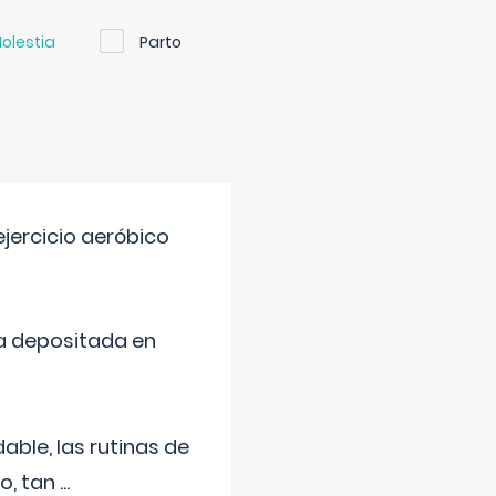
olestia
Parto
jercicio aeróbico
a depositada en
ble, las rutinas de
o, tan
...