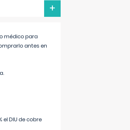
+
tro médico para
comprarlo antes en
a.
 el DIU de cobre