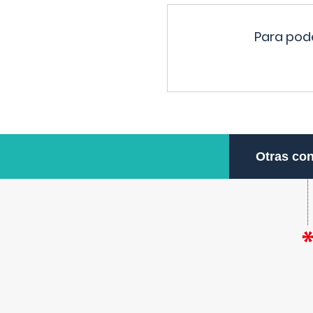
Para pode
Otras con