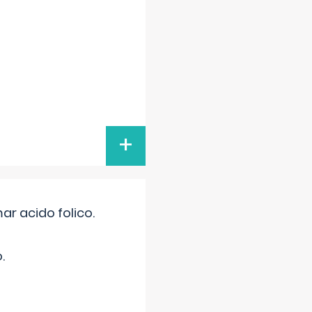
+
r acido folico.
.