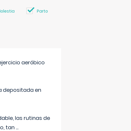
olestia
Parto
jercicio aeróbico
a depositada en
ble, las rutinas de
o, tan
...