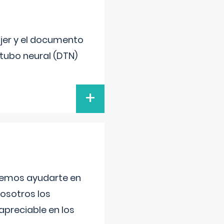
ujer y el documento
 tubo neural (DTN)
+
aremos ayudarte en
nosotros los
preciable en los