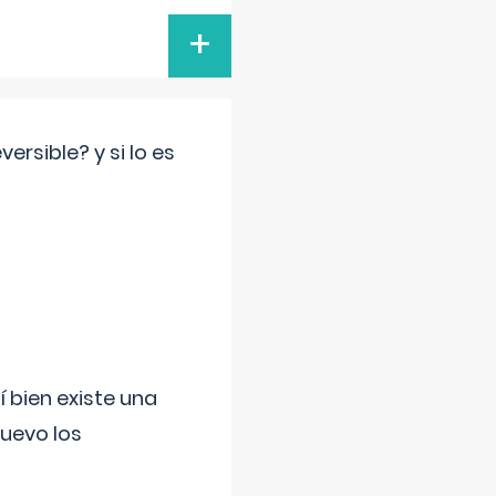
+
rsible? y si lo es
í bien existe una
uevo los