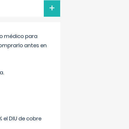
+
tro médico para
comprarlo antes en
a.
 el DIU de cobre