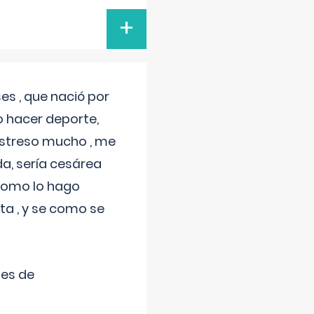
+
s , que nació por
 hacer deporte,
estreso mucho , me
a, sería cesárea
 como lo hago
a , y se como se
tes de