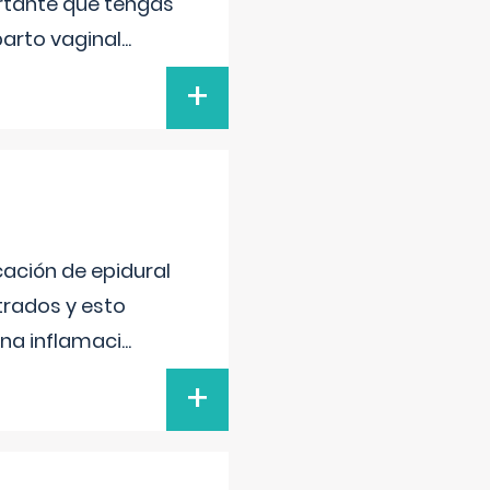
ortante que tengas
parto vaginal
...
+
cación de epidural
strados y esto
na inflamaci
...
+