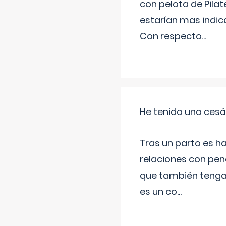
con pelota de Pilat
estarían mas indic
Con respecto
...
He tenido una cesá
Tras un parto es h
relaciones con pen
que también tenga
es un co
...