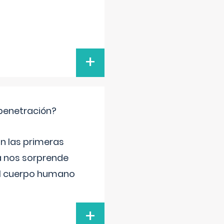
+
 penetración?
n las primeras
a nos sorprende
el cuerpo humano
+