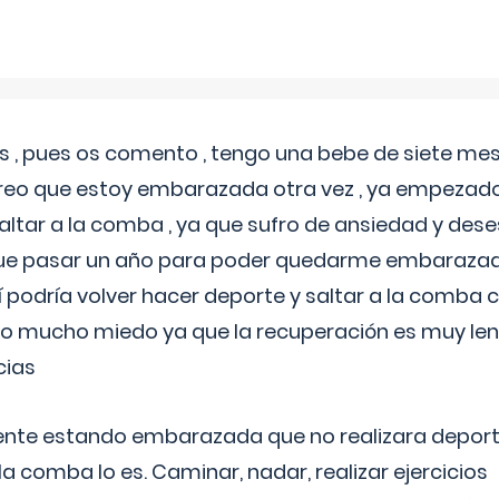
 , pues os comento , tengo una bebe de siete mese
reo que estoy embarazada otra vez , ya empezado
tar a la comba , ya que sufro de ansiedad y des
 que pasar un año para poder quedarme embarazad
así podría volver hacer deporte y saltar a la comba
o mucho miedo ya que la recuperación es muy lent
cias
ente estando embarazada que no realizara depor
la comba lo es. Caminar, nadar, realizar ejercicios