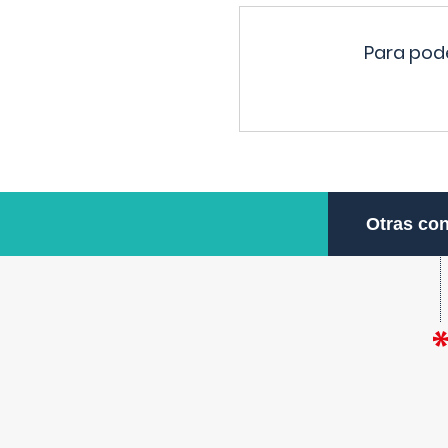
Para pode
Otras con