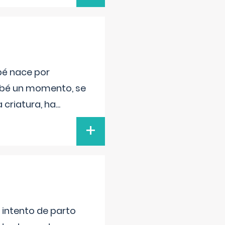
bé nace por
bebé un momento, se
 criatura, ha
...
+
l intento de parto