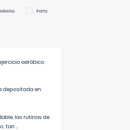
olestia
Parto
jercicio aeróbico
a depositada en
ble, las rutinas de
o, tan
...