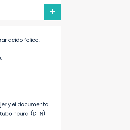
+
r acido folico.
.
ujer y el documento
 tubo neural (DTN)