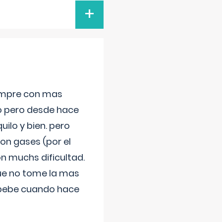
+
iempre con mas
jo pero desde hace
ilo y bien. pero
on gases (por el
n muchs dificultad.
que no tome la mas
 bebe cuando hace