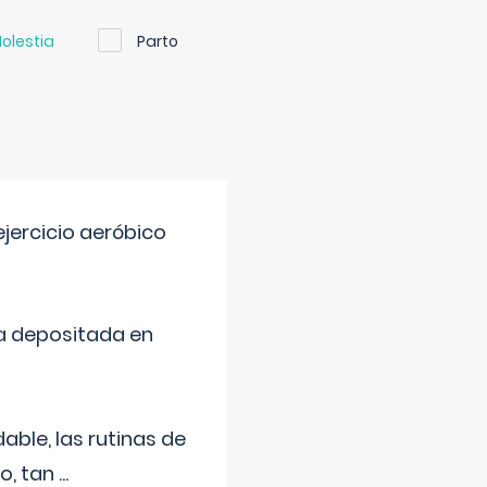
olestia
Parto
jercicio aeróbico
a depositada en
ble, las rutinas de
o, tan
...