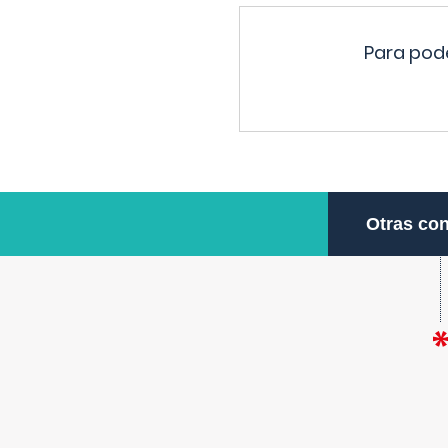
Para pode
Otras con