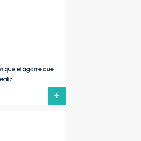
n que el agarre que
ealiz
...
+