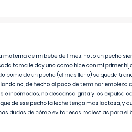
ia materna de mi bebe de 1 mes. noto un pecho s
 cada toma le doy uno como hice con mi primer hi
do come de un pecho (el mas lleno) se queda tranqu
lando no, de hecho al poco de terminar empieza c
s e incómodos, no descansa, grita y los expulsa co
 que de ese pecho la leche tenga mas lactosa, y 
as dudas de cómo evitar esas molestias para el