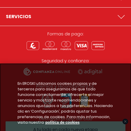
SERVICIOS
Formas de pago:
Seguridad y confianza:
En EROSKI utilizamos cookies propias y de
Premios y reconocimientos:
terceros para asegurarnos de que todo
funcione correctamente, ofrecerte el mejor
servicio y mostrarte recomendaciones y
anuncios ajustados a tus preferencias. Haciendo
clic en ‘Configuración’, podrás ajustar tus
preferencias de cookies. Para más información,
Descarga la app del club
visita nuestra
política de cookies
A tu lado en cada nueva etapa