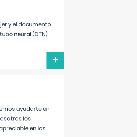
ujer y el documento
 tubo neural (DTN)
+
aremos ayudarte en
nosotros los
preciable en los