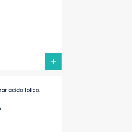
+
r acido folico.
.