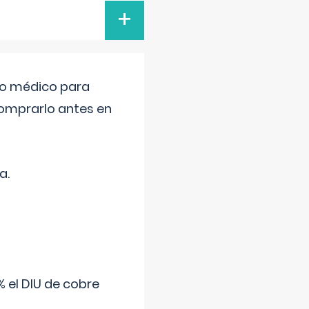
+
tro médico para
comprarlo antes en
a.
 el DIU de cobre