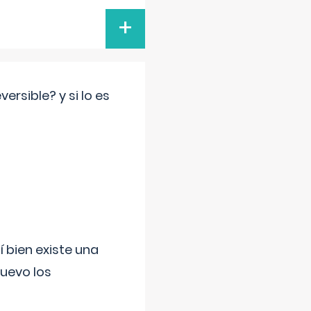
+
rsible? y si lo es
í bien existe una
uevo los