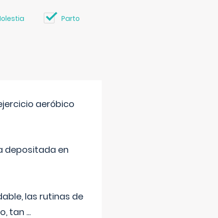
olestia
Parto
jercicio aeróbico
a depositada en
ble, las rutinas de
o, tan
...