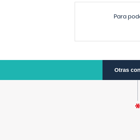
Para pode
Otras con