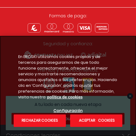
Formas de pago:
Seguridad y confianza:
En EROSKI utilizamos cookies propias y de
terceros para asegurarnos de que todo
funcione correctamente, ofrecerte el mejor
Premios y reconocimientos:
servicio y mostrarte recomendaciones y
anuncios ajustados a tus preferencias. Haciendo
clic en ‘Configuración’, podrás ajustar tus
preferencias de cookies. Para más información,
visita nuestra
política de cookies
Descarga la app del club
A tu lado en cada nueva etapa
Configuración
¿Te apuntas?
RECHAZAR COOKIES
ACEPTAR COOKIES
Condiciones legales