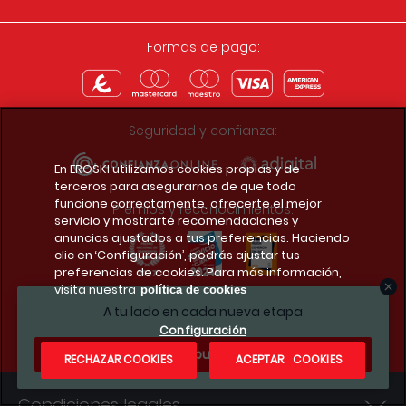
Formas de pago:
Seguridad y confianza:
En EROSKI utilizamos cookies propias y de
terceros para asegurarnos de que todo
funcione correctamente, ofrecerte el mejor
Premios y reconocimientos:
servicio y mostrarte recomendaciones y
anuncios ajustados a tus preferencias. Haciendo
clic en ‘Configuración’, podrás ajustar tus
preferencias de cookies. Para más información,
visita nuestra
política de cookies
Descarga la app del club
A tu lado en cada nueva etapa
Configuración
¿Te apuntas?
RECHAZAR COOKIES
ACEPTAR COOKIES
Condiciones legales