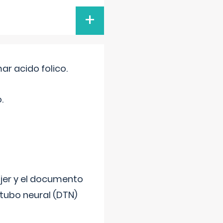
+
r acido folico.
.
ujer y el documento
 tubo neural (DTN)