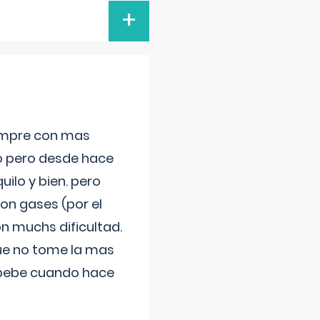
+
iempre con mas
jo pero desde hace
ilo y bien. pero
on gases (por el
n muchs dificultad.
que no tome la mas
 bebe cuando hace