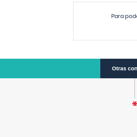
Para pode
Otras con