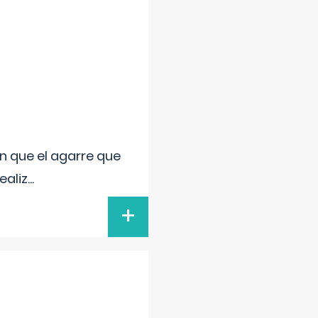
n que el agarre que
ealiz
...
+