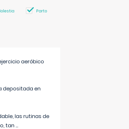
olestia
Parto
jercicio aeróbico
a depositada en
ble, las rutinas de
o, tan
...