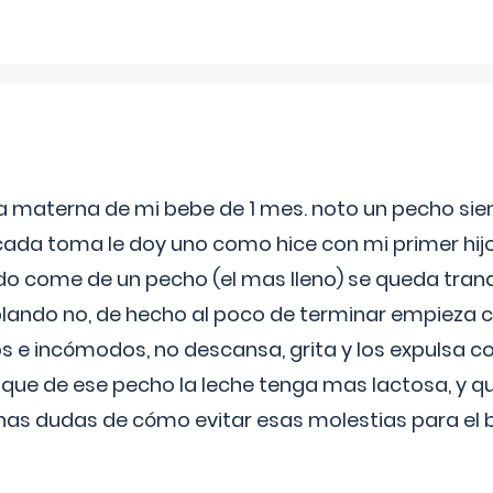
ia materna de mi bebe de 1 mes. noto un pecho s
 cada toma le doy uno como hice con mi primer hi
do come de un pecho (el mas lleno) se queda tranqu
lando no, de hecho al poco de terminar empieza c
s e incómodos, no descansa, grita y los expulsa co
 que de ese pecho la leche tenga mas lactosa, y 
as dudas de cómo evitar esas molestias para el