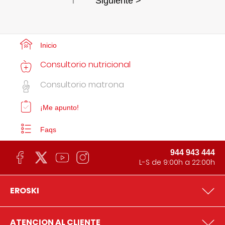
1
Siguiente >
Inicio
Consultorio nutricional
Consultorio matrona
¡Me apunto!
Faqs
944 943 444
L-S de 9:00h a 22:00h
EROSKI
ATENCION AL CLIENTE