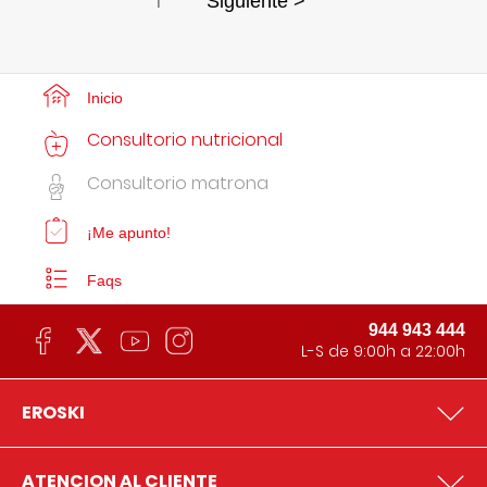
1
Siguiente >
Inicio
Consultorio nutricional
Consultorio matrona
¡Me apunto!
Faqs
944 943 444
L-S de 9:00h a 22:00h
EROSKI
ATENCION AL CLIENTE