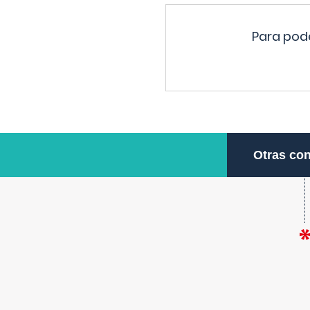
Para pode
Otras con