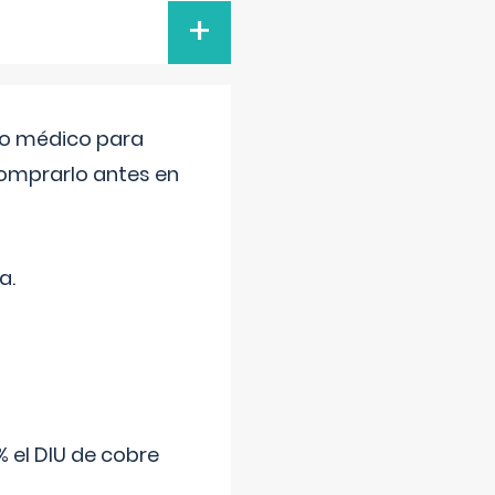
+
tro médico para
comprarlo antes en
a.
 el DIU de cobre