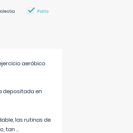
olestia
Parto
jercicio aeróbico
a depositada en
ble, las rutinas de
o, tan
...