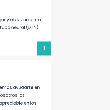
ujer y el documento
 tubo neural (DTN)
+
aremos ayudarte en
nosotros los
preciable en los