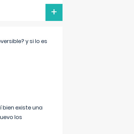
+
rsible? y si lo es
í bien existe una
uevo los