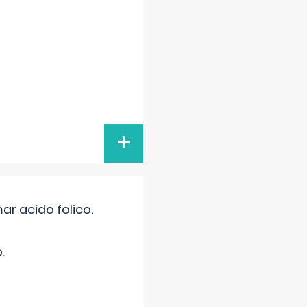
+
r acido folico.
.