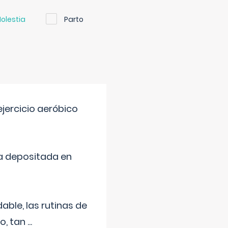
olestia
Parto
jercicio aeróbico
a depositada en
ble, las rutinas de
o, tan
...