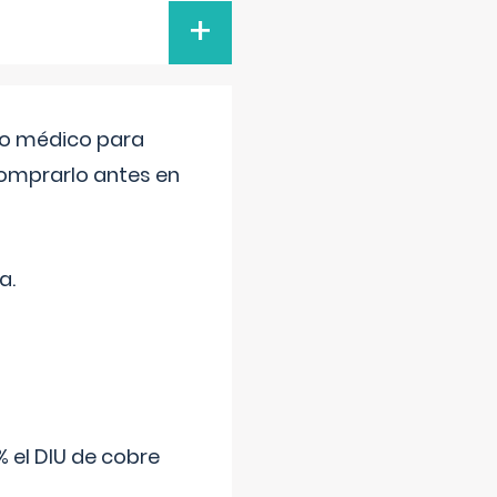
+
tro médico para
comprarlo antes en
a.
 el DIU de cobre