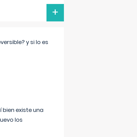
+
rsible? y si lo es
í bien existe una
uevo los