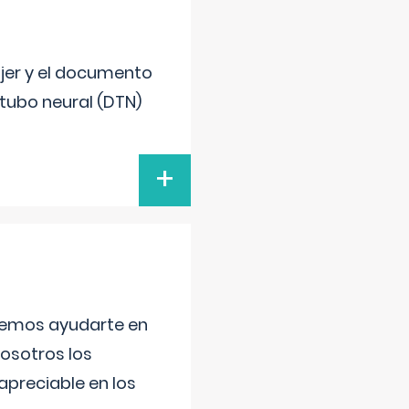
ujer y el documento
 tubo neural (DTN)
+
aremos ayudarte en
nosotros los
preciable en los