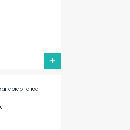
+
r acido folico.
.