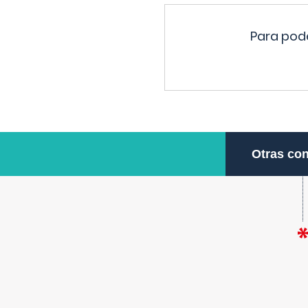
Para pode
Otras con