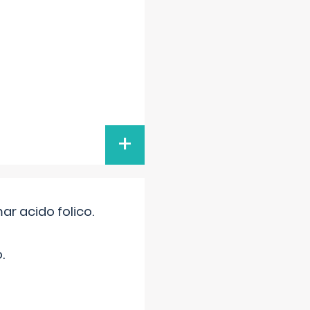
+
r acido folico.
.