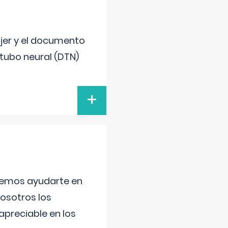
ujer y el documento
 tubo neural (DTN)
+
aremos ayudarte en
nosotros los
preciable en los