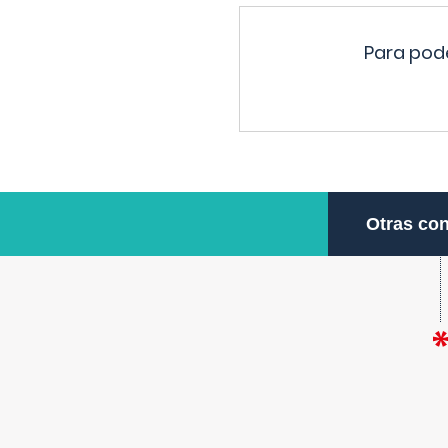
Para pode
Otras con