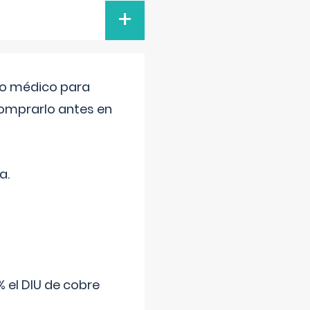
+
tro médico para
comprarlo antes en
a.
 el DIU de cobre