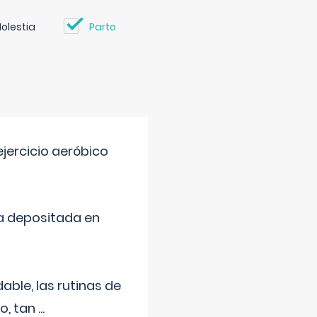
olestia
Parto
jercicio aeróbico
a depositada en
ble, las rutinas de
o, tan
...