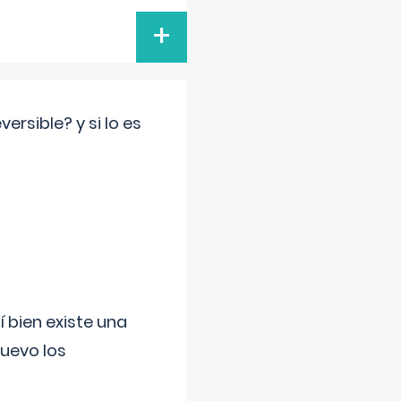
+
rsible? y si lo es
í bien existe una
uevo los