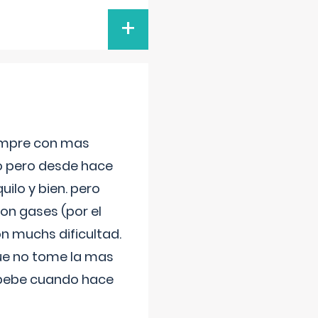
+
iempre con mas
jo pero desde hace
ilo y bien. pero
on gases (por el
n muchs dificultad.
que no tome la mas
 bebe cuando hace