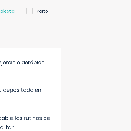
olestia
Parto
jercicio aeróbico
a depositada en
ble, las rutinas de
o, tan
...