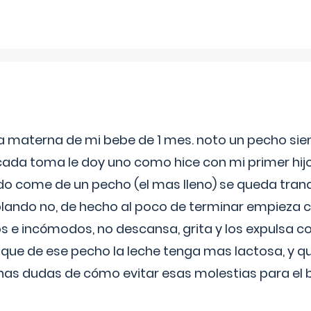
ia materna de mi bebe de 1 mes. noto un pecho s
 cada toma le doy uno como hice con mi primer hi
do come de un pecho (el mas lleno) se queda tranqu
lando no, de hecho al poco de terminar empieza c
s e incómodos, no descansa, grita y los expulsa co
 que de ese pecho la leche tenga mas lactosa, y 
as dudas de cómo evitar esas molestias para el