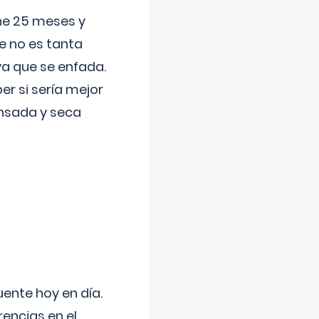
ene 25 meses y
e no es tanta
a que se enfada.
r si sería mejor
ansada y seca
uente hoy en día.
encias en el