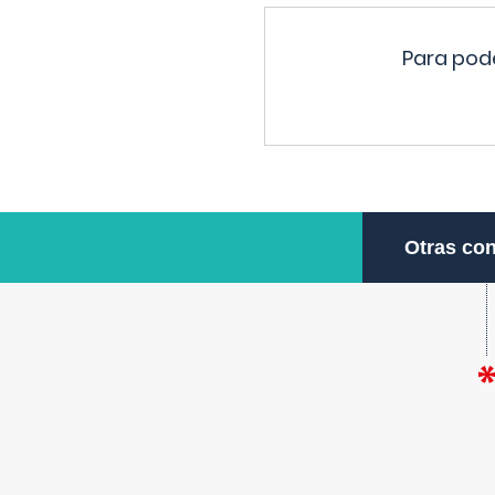
Para pode
Otras con