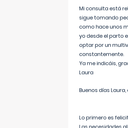
Mi consulta está re
sigue tomando pech
como hace unos me
yo desde el parto 
optar por un multi
constantemente.
Ya me indicáis, gra
Laura
Buenos días Laura,
Lo primero es felic
Las necesidades al