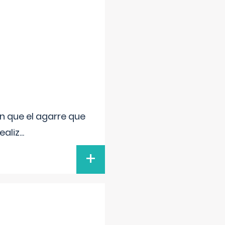
n que el agarre que
ealiz
...
+