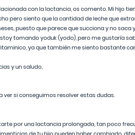
lacionada con la lactancia, os comento. Mi hijo ti
o pero siento que la cantidad de leche que extra
ses, puesto que parece que succiona y no saca y
estoy tomando yoduk (yodo), pero me gustaría sabe
vitaminico, ya que también me siento bastante c
cias y un saludo,
 a ver si conseguimos resolver estas dudas.
itarte por una lactancia prolongada, tan poco frec
imenticias de tu hijo pueden haber cambiado, difer