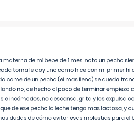
ia materna de mi bebe de 1 mes. noto un pecho s
 cada toma le doy uno como hice con mi primer hi
do come de un pecho (el mas lleno) se queda tranqu
lando no, de hecho al poco de terminar empieza c
s e incómodos, no descansa, grita y los expulsa co
 que de ese pecho la leche tenga mas lactosa, y 
as dudas de cómo evitar esas molestias para el