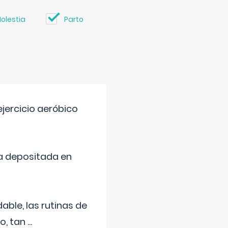
olestia
Parto
jercicio aeróbico
a depositada en
ble, las rutinas de
o, tan
...