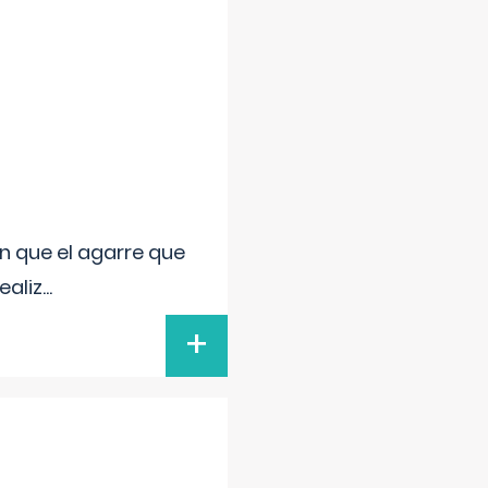
n que el agarre que
ealiz
...
+