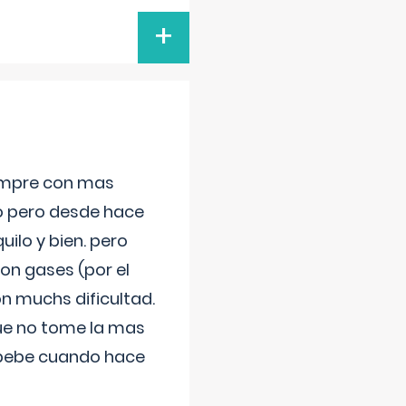
+
iempre con mas
jo pero desde hace
ilo y bien. pero
on gases (por el
n muchs dificultad.
que no tome la mas
 bebe cuando hace