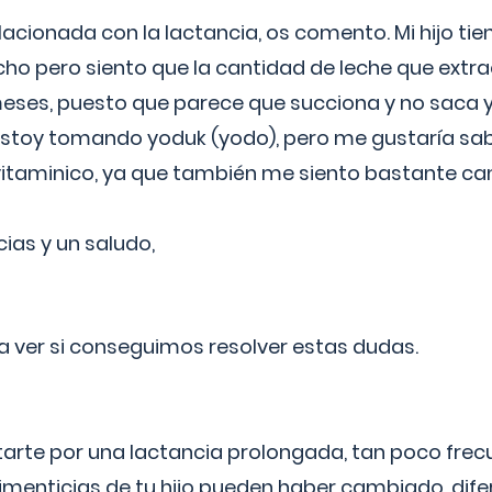
lacionada con la lactancia, os comento. Mi hijo ti
o pero siento que la cantidad de leche que extra
ses, puesto que parece que succiona y no saca y
estoy tomando yoduk (yodo), pero me gustaría sabe
vitaminico, ya que también me siento bastante c
cias y un saludo,
 a ver si conseguimos resolver estas dudas.
itarte por una lactancia prolongada, tan poco frec
imenticias de tu hijo pueden haber cambiado, difer