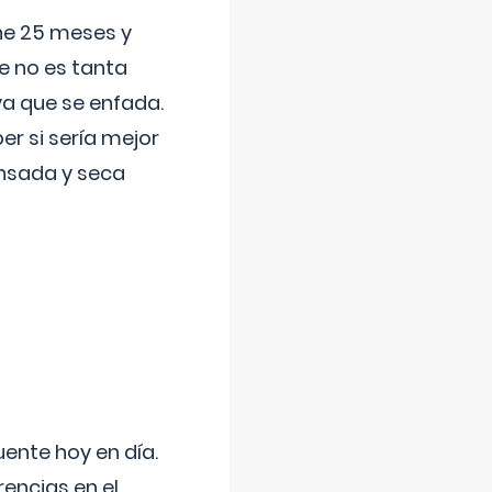
ene 25 meses y
e no es tanta
a que se enfada.
r si sería mejor
ansada y seca
uente hoy en día.
encias en el