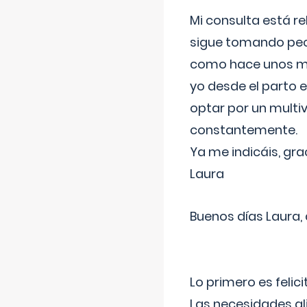
Mi consulta está re
sigue tomando pech
como hace unos me
yo desde el parto 
optar por un multi
constantemente.
Ya me indicáis, gra
Laura
Buenos días Laura,
Lo primero es felic
Las necesidades al