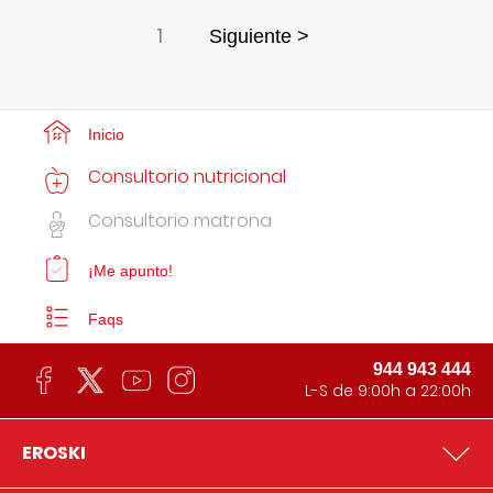
1
Siguiente >
Inicio
Consultorio nutricional
Consultorio matrona
¡Me apunto!
Faqs
944 943 444
L-S de 9:00h a 22:00h
EROSKI