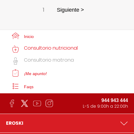
1
Siguiente >
Inicio
Consultorio nutricional
Consultorio matrona
¡Me apunto!
Faqs
944 943 444
L-S de 9:00h a 22:00h
EROSKI