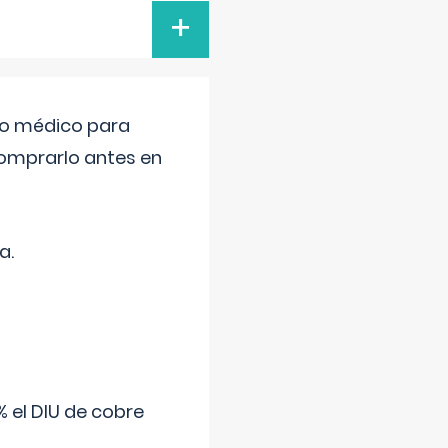
+
tro médico para
comprarlo antes en
a.
 el DIU de cobre