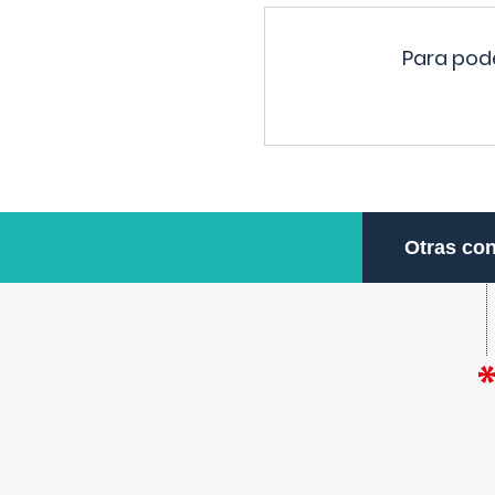
Para pode
Otras con