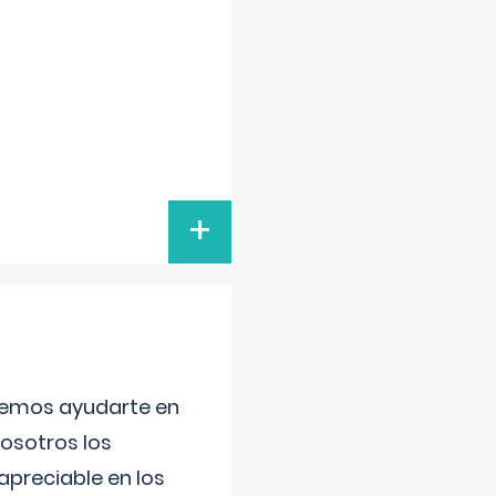
+
aremos ayudarte en
nosotros los
preciable en los