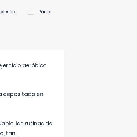
olestia
Parto
jercicio aeróbico
a depositada en
ble, las rutinas de
o, tan
...