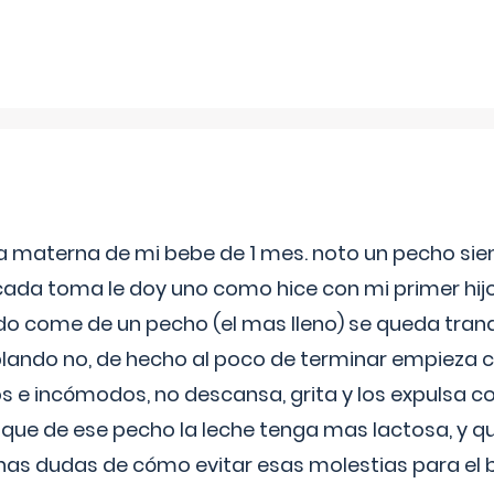
ia materna de mi bebe de 1 mes. noto un pecho s
 cada toma le doy uno como hice con mi primer hi
do come de un pecho (el mas lleno) se queda tranqu
lando no, de hecho al poco de terminar empieza c
s e incómodos, no descansa, grita y los expulsa co
 que de ese pecho la leche tenga mas lactosa, y 
as dudas de cómo evitar esas molestias para el