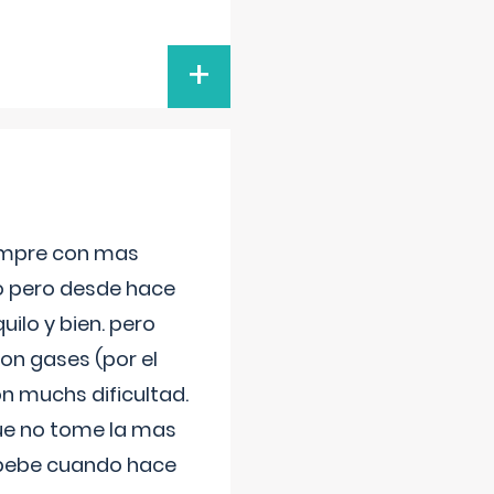
+
iempre con mas
jo pero desde hace
ilo y bien. pero
on gases (por el
n muchs dificultad.
que no tome la mas
 bebe cuando hace