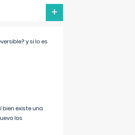
+
rsible? y si lo es
í bien existe una
uevo los