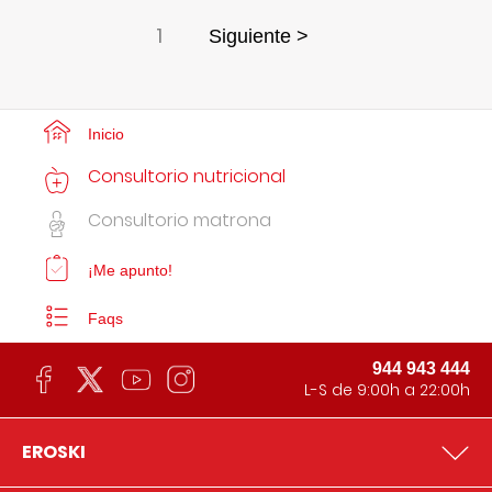
1
Siguiente >
Inicio
Consultorio nutricional
Consultorio matrona
¡Me apunto!
Faqs
944 943 444
L-S de 9:00h a 22:00h
EROSKI