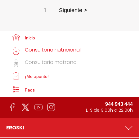
1
Siguiente >
Inicio
Consultorio nutricional
Consultorio matrona
¡Me apunto!
Faqs
944 943 444
L-S de 9:00h a 22:00h
EROSKI