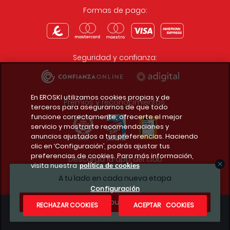
Formas de pago:
Seguridad y confianza:
En EROSKI utilizamos cookies propias y de
Premios y reconocimientos:
terceros para asegurarnos de que todo
funcione correctamente, ofrecerte el mejor
servicio y mostrarte recomendaciones y
anuncios ajustados a tus preferencias. Haciendo
clic en ‘Configuración’, podrás ajustar tus
preferencias de cookies. Para más información,
Descarga la app del club
visita nuestra
política de cookies
A tu lado en cada nueva etapa
Configuración
¿Te apuntas?
RECHAZAR COOKIES
ACEPTAR COOKIES
Condiciones legales