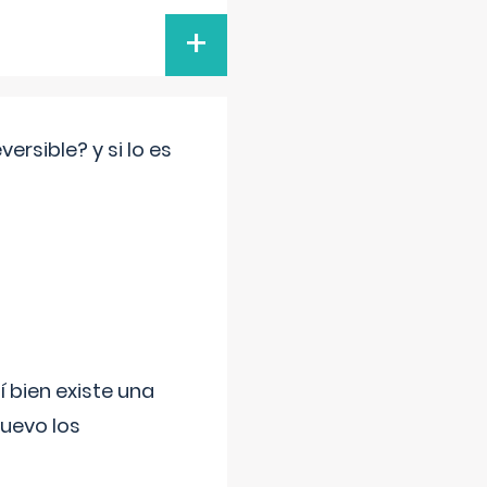
+
rsible? y si lo es
í bien existe una
uevo los