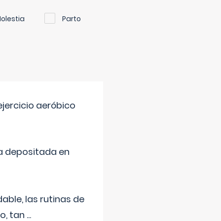
olestia
Parto
jercicio aeróbico
a depositada en
ble, las rutinas de
o, tan
...