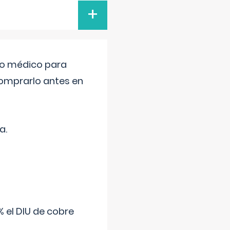
+
tro médico para
comprarlo antes en
a.
 el DIU de cobre