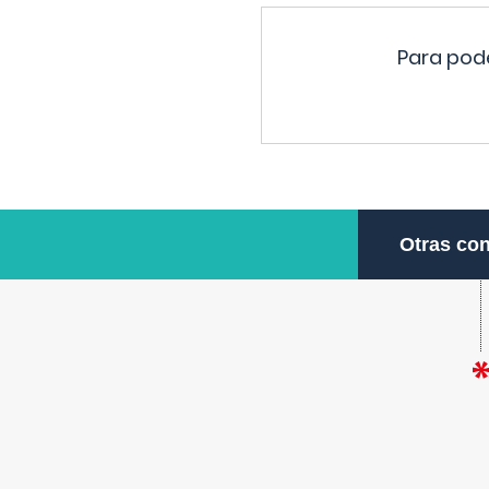
Para pode
Otras con