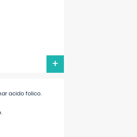
+
r acido folico.
.