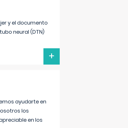
ujer y el documento
 tubo neural (DTN)
+
aremos ayudarte en
nosotros los
preciable en los