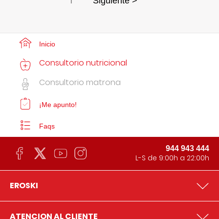
1
Siguiente >
Inicio
Consultorio nutricional
Consultorio matrona
¡Me apunto!
Faqs
944 943 444
L-S de 9:00h a 22:00h
EROSKI
ATENCION AL CLIENTE