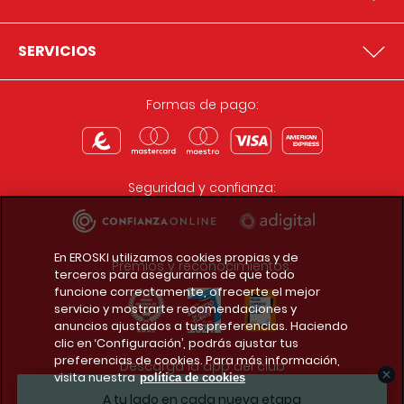
SERVICIOS
Formas de pago:
Seguridad y confianza:
En EROSKI utilizamos cookies propias y de
Premios y reconocimientos:
terceros para asegurarnos de que todo
funcione correctamente, ofrecerte el mejor
servicio y mostrarte recomendaciones y
anuncios ajustados a tus preferencias. Haciendo
clic en ‘Configuración’, podrás ajustar tus
preferencias de cookies. Para más información,
Descarga la app del club
visita nuestra
política de cookies
A tu lado en cada nueva etapa