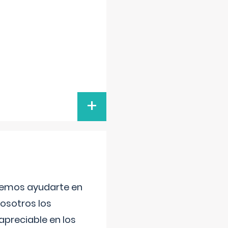
+
aremos ayudarte en
nosotros los
preciable en los