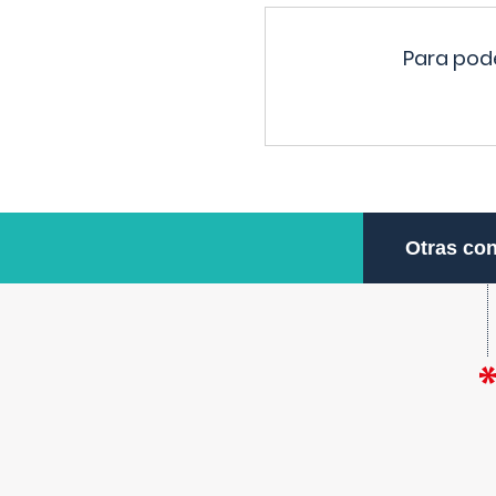
Para pode
Otras con