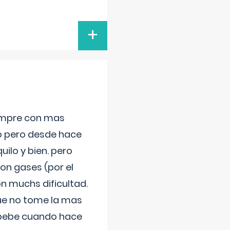
+
iempre con mas
jo pero desde hace
ilo y bien. pero
on gases (por el
n muchs dificultad.
que no tome la mas
 bebe cuando hace