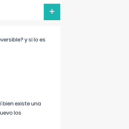
+
rsible? y si lo es
í bien existe una
uevo los