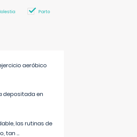
olestia
Parto
jercicio aeróbico
a depositada en
ble, las rutinas de
o, tan
...