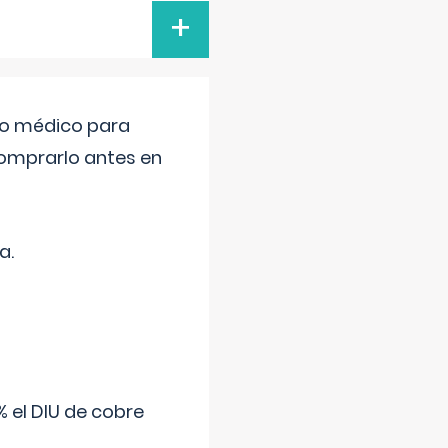
+
tro médico para
comprarlo antes en
a.
 el DIU de cobre