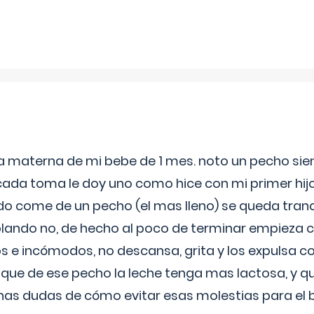
ia materna de mi bebe de 1 mes. noto un pecho s
 cada toma le doy uno como hice con mi primer hi
do come de un pecho (el mas lleno) se queda tranqu
lando no, de hecho al poco de terminar empieza c
s e incómodos, no descansa, grita y los expulsa co
 que de ese pecho la leche tenga mas lactosa, y 
as dudas de cómo evitar esas molestias para el