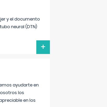
ujer y el documento
 tubo neural (DTN)
+
aremos ayudarte en
nosotros los
preciable en los