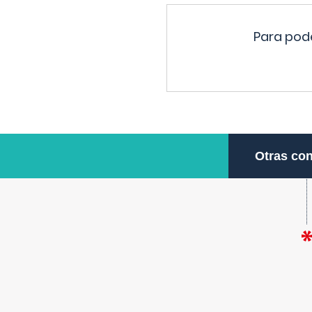
Para pode
Otras con