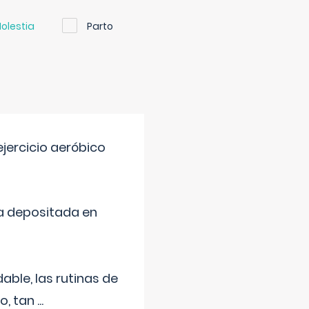
olestia
Parto
jercicio aeróbico
a depositada en
ble, las rutinas de
o, tan
...