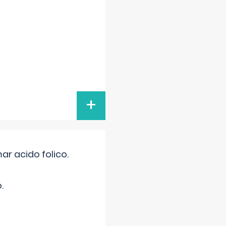
+
r acido folico.
.