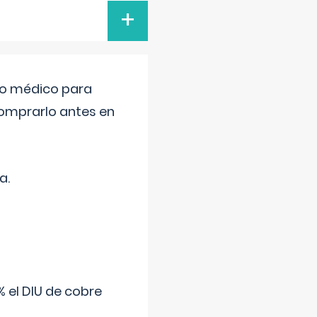
+
tro médico para
comprarlo antes en
a.
 el DIU de cobre