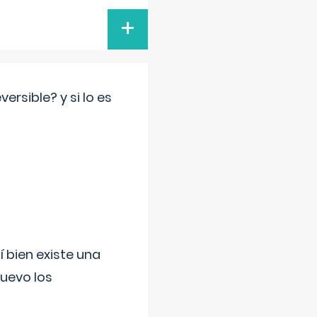
+
rsible? y si lo es
í bien existe una
uevo los