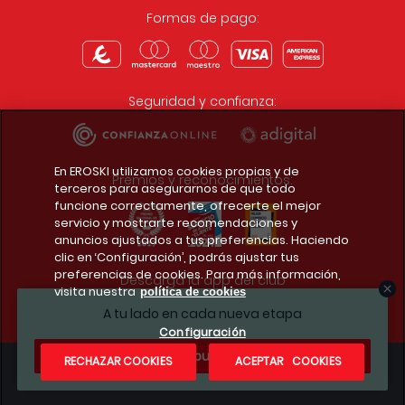
Formas de pago:
Seguridad y confianza:
En EROSKI utilizamos cookies propias y de
Premios y reconocimientos:
terceros para asegurarnos de que todo
funcione correctamente, ofrecerte el mejor
servicio y mostrarte recomendaciones y
anuncios ajustados a tus preferencias. Haciendo
clic en ‘Configuración’, podrás ajustar tus
preferencias de cookies. Para más información,
Descarga la app del club
visita nuestra
política de cookies
A tu lado en cada nueva etapa
Configuración
¿Te apuntas?
RECHAZAR COOKIES
ACEPTAR COOKIES
Condiciones legales