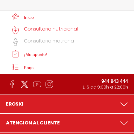
Inicio
Consultorio nutricional
Consultorio matrona
¡Me apunto!
Faqs
944 943 444
L-S de 9:00h a 22:00h
EROSKI
ATENCION AL CLIENTE