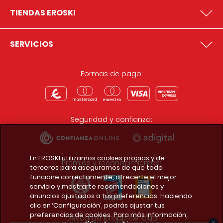
TIENDAS EROSKI
SERVICIOS
Formas de pago:
Seguridad y confianza:
En EROSKI utilizamos cookies propias y de
Premios y reconocimientos:
terceros para asegurarnos de que todo
funcione correctamente, ofrecerte el mejor
servicio y mostrarte recomendaciones y
anuncios ajustados a tus preferencias. Haciendo
clic en ‘Configuración’, podrás ajustar tus
preferencias de cookies. Para más información,
Descarga la app del club