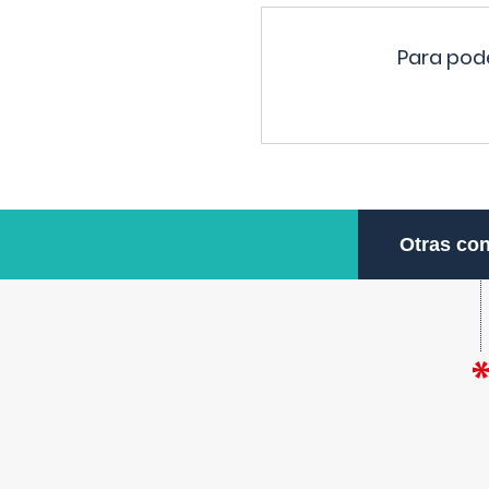
Para pode
Otras con