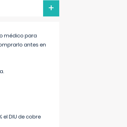
+
tro médico para
comprarlo antes en
a.
 el DIU de cobre