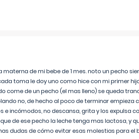
ia materna de mi bebe de 1 mes. noto un pecho s
 cada toma le doy uno como hice con mi primer hi
do come de un pecho (el mas lleno) se queda tranqu
lando no, de hecho al poco de terminar empieza c
s e incómodos, no descansa, grita y los expulsa co
 que de ese pecho la leche tenga mas lactosa, y 
as dudas de cómo evitar esas molestias para el