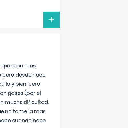
+
iempre con mas
jo pero desde hace
ilo y bien. pero
on gases (por el
n muchs dificultad.
que no tome la mas
 bebe cuando hace