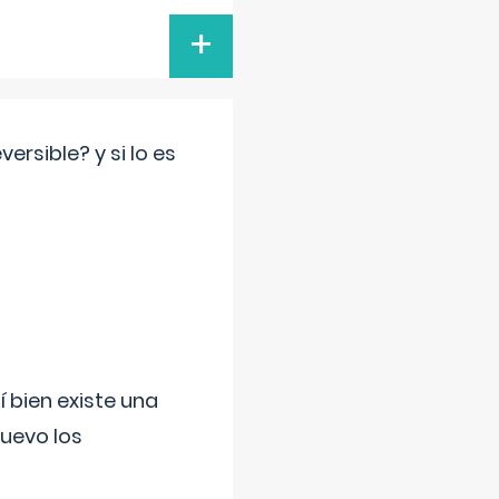
+
rsible? y si lo es
í bien existe una
uevo los