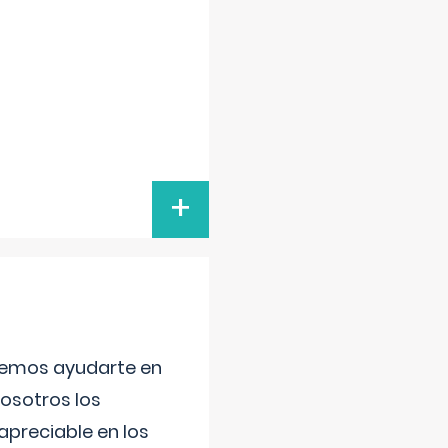
+
aremos ayudarte en
nosotros los
preciable en los