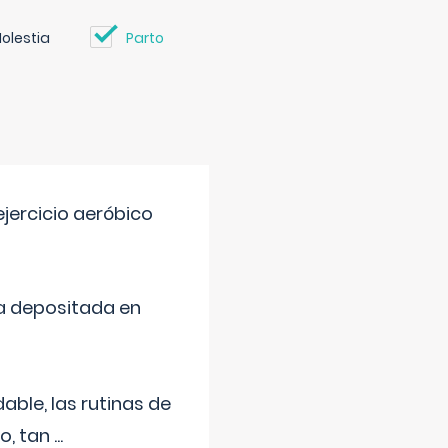
olestia
Parto
jercicio aeróbico
a depositada en
ble, las rutinas de
o, tan
...