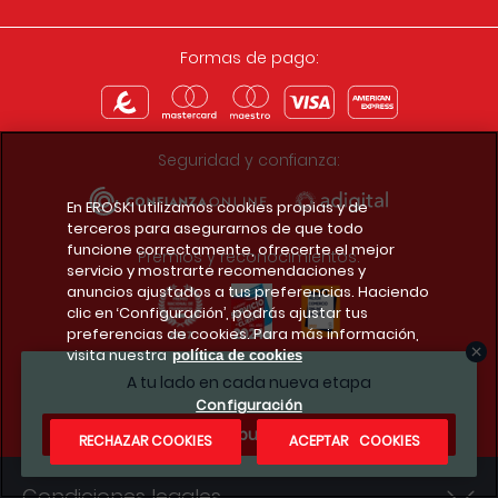
Formas de pago:
Seguridad y confianza:
En EROSKI utilizamos cookies propias y de
terceros para asegurarnos de que todo
funcione correctamente, ofrecerte el mejor
Premios y reconocimientos:
servicio y mostrarte recomendaciones y
anuncios ajustados a tus preferencias. Haciendo
clic en ‘Configuración’, podrás ajustar tus
preferencias de cookies. Para más información,
visita nuestra
política de cookies
Descarga la app del club
A tu lado en cada nueva etapa
Configuración
¿Te apuntas?
RECHAZAR COOKIES
ACEPTAR COOKIES
Condiciones legales