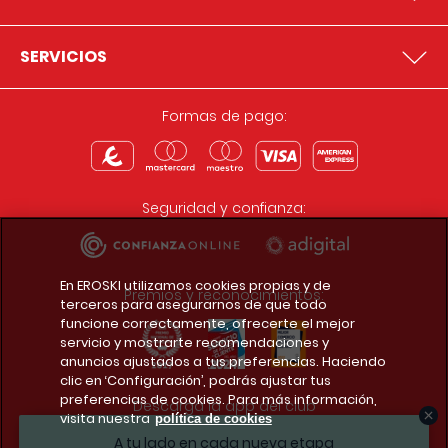
SERVICIOS
Formas de pago:
Seguridad y confianza:
En EROSKI utilizamos cookies propias y de
Premios y reconocimientos:
terceros para asegurarnos de que todo
funcione correctamente, ofrecerte el mejor
servicio y mostrarte recomendaciones y
anuncios ajustados a tus preferencias. Haciendo
clic en ‘Configuración’, podrás ajustar tus
preferencias de cookies. Para más información,
Descarga la app del club
visita nuestra
política de cookies
A tu lado en cada nueva etapa