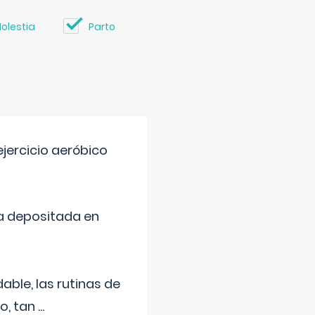
olestia
Parto
jercicio aeróbico
a depositada en
ble, las rutinas de
o, tan
...