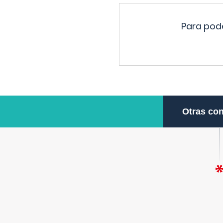
Para pode
Otras con