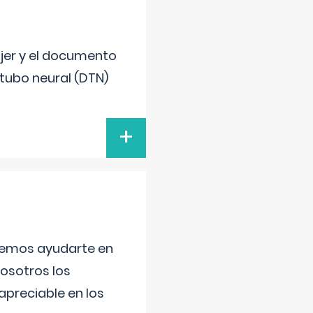
ujer y el documento
 tubo neural (DTN)
+
aremos ayudarte en
nosotros los
preciable en los