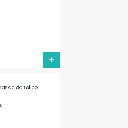
+
r acido folico.
.