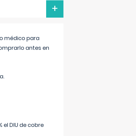
+
tro médico para
comprarlo antes en
a.
 el DIU de cobre