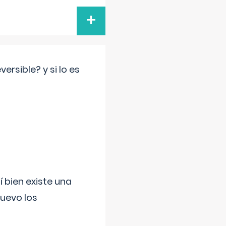
+
rsible? y si lo es
í bien existe una
uevo los