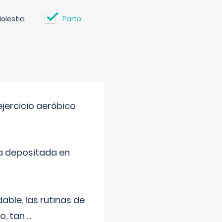
olestia
Parto
jercicio aeróbico
a depositada en
ble, las rutinas de
o, tan
...