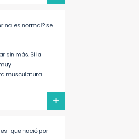
rina. es normal? se
 sin más. Si la
 muy
sta musculatura
+
s , que nació por