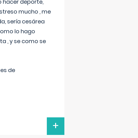
 hacer deporte,
estreso mucho , me
a, sería cesárea
 como lo hago
a , y se como se
tes de
+