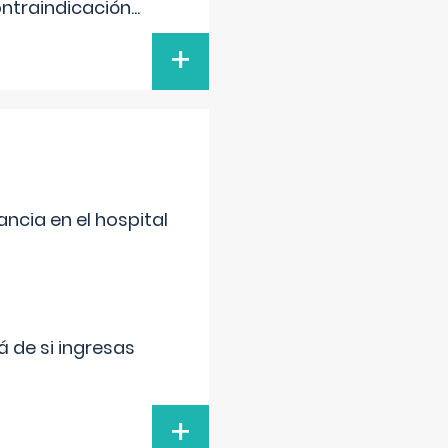
ontraindicación
...
+
ncia en el hospital
 de si ingresas
+