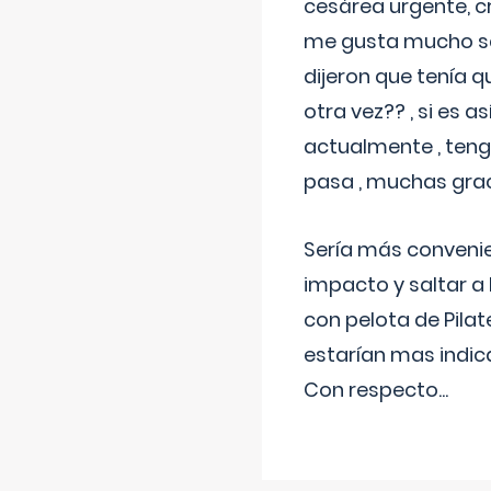
cesárea urgente, c
me gusta mucho sal
dijeron que tenía
otra vez?? , si es 
actualmente , teng
pasa , muchas gra
Sería más conveni
impacto y saltar a 
con pelota de Pilat
estarían mas indic
Con respecto
...