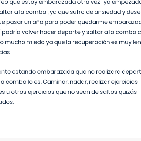
reo que estoy embarazada otra vez , ya empezado
tar a la comba , ya que sufro de ansiedad y des
 que pasar un año para poder quedarme embarazad
así podría volver hacer deporte y saltar a la comba
o mucho miedo ya que la recuperación es muy lent
cias
ente estando embarazada que no realizara depor
la comba lo es. Caminar, nadar, realizar ejercicios
es u otros ejercicios que no sean de saltos quizás
ados.