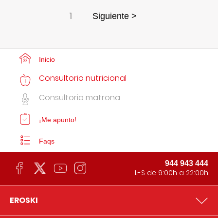
1
Siguiente >
Inicio
Consultorio nutricional
Consultorio matrona
¡Me apunto!
Faqs
944 943 444
L-S de 9:00h a 22:00h
EROSKI